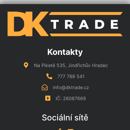
Kontakty
Na Piketě 535, Jindřichův Hradec
777 788 541
info@dktrade.cz
IČ: 26087669
Sociální sítě