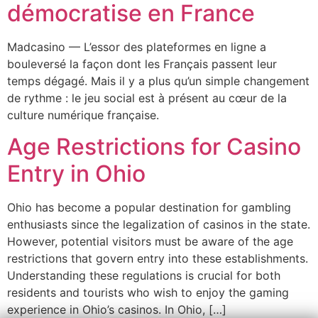
démocratise en France
Madcasino — L’essor des plateformes en ligne a
bouleversé la façon dont les Français passent leur
temps dégagé. Mais il y a plus qu’un simple changement
de rythme : le jeu social est à présent au cœur de la
culture numérique française.
Age Restrictions for Casino
Entry in Ohio
Ohio has become a popular destination for gambling
enthusiasts since the legalization of casinos in the state.
However, potential visitors must be aware of the age
restrictions that govern entry into these establishments.
Understanding these regulations is crucial for both
residents and tourists who wish to enjoy the gaming
experience in Ohio’s casinos. In Ohio, […]