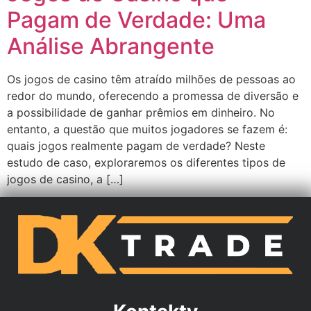
Pagam de Verdade: Uma
Análise Abrangente
Os jogos de casino têm atraído milhões de pessoas ao
redor do mundo, oferecendo a promessa de diversão e
a possibilidade de ganhar prêmios em dinheiro. No
entanto, a questão que muitos jogadores se fazem é:
quais jogos realmente pagam de verdade? Neste
estudo de caso, exploraremos os diferentes tipos de
jogos de casino, a […]