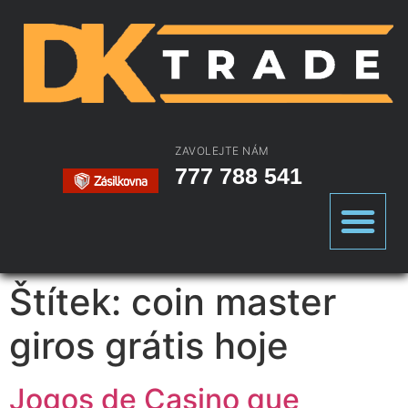
ZAVOLEJTE NÁM
777 788 541
Štítek:
coin master
giros grátis hoje
Jogos de Casino que