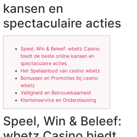
kansen en
spectaculaire acties
Speel, Win & Beleef: wbetz Casino
biedt de beste online kansen en
spectaculaire acties
Het Spelaanbod van casino wbetz
Bonussen en Promoties bij casino
wbetz
Veiligheid en Betrouwbaarheid
Klantenservice en Ondersteuning
Speel, Win & Beleef:
wbetz Casino biedt