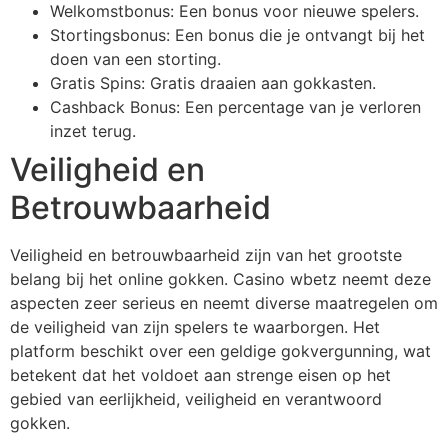
Welkomstbonus: Een bonus voor nieuwe spelers.
Stortingsbonus: Een bonus die je ontvangt bij het
doen van een storting.
Gratis Spins: Gratis draaien aan gokkasten.
Cashback Bonus: Een percentage van je verloren
inzet terug.
Veiligheid en
Betrouwbaarheid
Veiligheid en betrouwbaarheid zijn van het grootste
belang bij het online gokken. Casino wbetz neemt deze
aspecten zeer serieus en neemt diverse maatregelen om
de veiligheid van zijn spelers te waarborgen. Het
platform beschikt over een geldige gokvergunning, wat
betekent dat het voldoet aan strenge eisen op het
gebied van eerlijkheid, veiligheid en verantwoord
gokken.