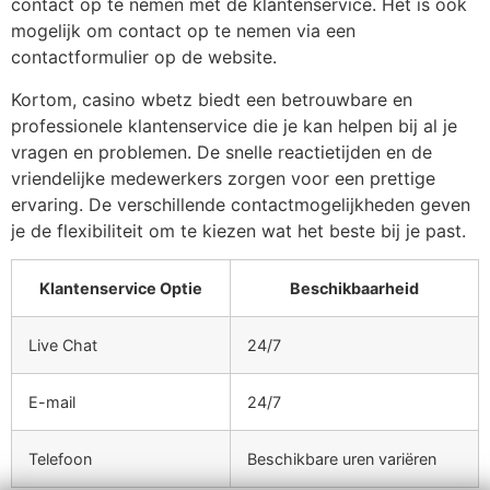
contact op te nemen met de klantenservice. Het is ook
mogelijk om contact op te nemen via een
contactformulier op de website.
Kortom, casino wbetz biedt een betrouwbare en
professionele klantenservice die je kan helpen bij al je
vragen en problemen. De snelle reactietijden en de
vriendelijke medewerkers zorgen voor een prettige
ervaring. De verschillende contactmogelijkheden geven
je de flexibiliteit om te kiezen wat het beste bij je past.
Klantenservice Optie
Beschikbaarheid
Live Chat
24/7
E-mail
24/7
Telefoon
Beschikbare uren variëren