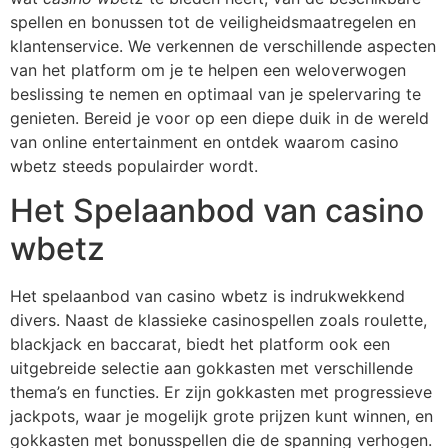
spellen en bonussen tot de veiligheidsmaatregelen en
klantenservice. We verkennen de verschillende aspecten
van het platform om je te helpen een weloverwogen
beslissing te nemen en optimaal van je spelervaring te
genieten. Bereid je voor op een diepe duik in de wereld
van online entertainment en ontdek waarom casino
wbetz steeds populairder wordt.
Het Spelaanbod van casino
wbetz
Het spelaanbod van casino wbetz is indrukwekkend
divers. Naast de klassieke casinospellen zoals roulette,
blackjack en baccarat, biedt het platform ook een
uitgebreide selectie aan gokkasten met verschillende
thema’s en functies. Er zijn gokkasten met progressieve
jackpots, waar je mogelijk grote prijzen kunt winnen, en
gokkasten met bonusspellen die de spanning verhogen.