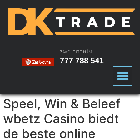
ZAVOLEJTE NÁM
777 788 541
Speel, Win & Beleef
wbetz Casino biedt
de beste online