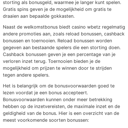
storting als bonusgeld, waarmee je langer kunt spelen.
Gratis spins geven je de mogelijkheid om gratis te
draaien aan bepaalde gokkasten.
Naast de welkomstbonus biedt casino wbetz regelmatig
andere promoties aan, zoals reload bonussen, cashback
bonussen en toernooien. Reload bonussen worden
gegeven aan bestaande spelers die een storting doen.
Cashback bonussen geven je een percentage van je
verloren inzet terug. Toernooien bieden je de
mogelijkheid om prijzen te winnen door te strijden
tegen andere spelers.
Het is belangrijk om de bonusvoorwaarden goed te
lezen voordat je een bonus accepteert.
Bonusvoorwaarden kunnen onder meer betrekking
hebben op de inzetvereisten, de maximale inzet en de
geldigheid van de bonus. Hier is een overzicht van de
meest voorkomende soorten bonussen: