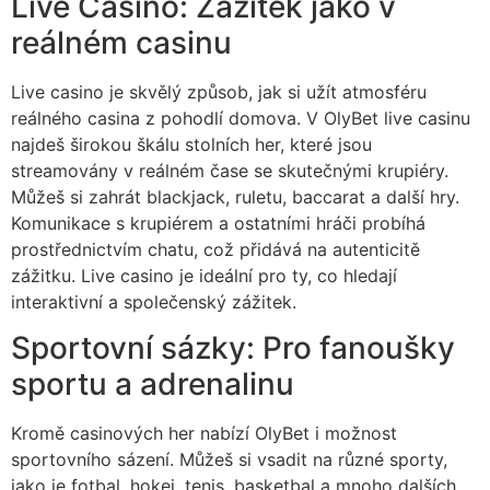
Live Casino: Zážitek jako v
reálném casinu
Live casino je skvělý způsob, jak si užít atmosféru
reálného casina z pohodlí domova. V OlyBet live casinu
najdeš širokou škálu stolních her, které jsou
streamovány v reálném čase se skutečnými krupiéry.
Můžeš si zahrát blackjack, ruletu, baccarat a další hry.
Komunikace s krupiérem a ostatními hráči probíhá
prostřednictvím chatu, což přidává na autenticitě
zážitku. Live casino je ideální pro ty, co hledají
interaktivní a společenský zážitek.
Sportovní sázky: Pro fanoušky
sportu a adrenalinu
Kromě casinových her nabízí OlyBet i možnost
sportovního sázení. Můžeš si vsadit na různé sporty,
jako je fotbal, hokej, tenis, basketbal a mnoho dalších.