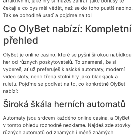
atraktivním, jaké hry si můžeš zahrát, jaké bonusy tě
čekají a co bys měl vědět, než se do toho pustíš naplno.
Tak se pohodlně usaď a pojďme na to!
Co OlyBet nabízí: Kompletní
přehled
OlyBet je online casino, které se pyšní širokou nabídkou
her od různých poskytovatelů. To znamená, že si
vybereš, ať už preferuješ klasické automaty, moderní
video sloty, nebo třeba stolní hry jako blackjack a
ruletu. Pojďme se podívat na to, co konkrétně OlyBet
nabízí:
Široká škála herních automatů
Automaty jsou srdcem každého online casina, a OlyBet
v tomto ohledu rozhodně nezklame. Najdeš zde stovky
různých automatů od známých i méně známých