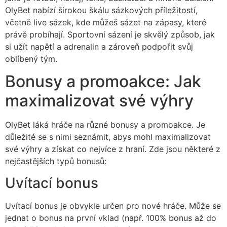
OlyBet nabízí širokou škálu sázkových příležitostí,
včetně live sázek, kde můžeš sázet na zápasy, které
právě probíhají. Sportovní sázení je skvělý způsob, jak
si užít napětí a adrenalin a zároveň podpořit svůj
oblíbený tým.
Bonusy a promoakce: Jak
maximalizovat své výhry
OlyBet láká hráče na různé bonusy a promoakce. Je
důležité se s nimi seznámit, abys mohl maximalizovat
své výhry a získat co nejvíce z hraní. Zde jsou některé z
nejčastějších typů bonusů:
Uvítací bonus
Uvítací bonus je obvykle určen pro nové hráče. Může se
jednat o bonus na první vklad (např. 100% bonus až do