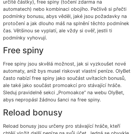
určité částky), free spiny (točení zdarma na
automatech) nebo kombinaci obojího. Pečlivě si přečti
podmínky bonusu, abys věděl, jaké jsou požadavky na
protočení a jak dlouho máš na splnění těchto podmínek
čas. Většinou se vyplatí, ale vždy si ověř, jestli ti
podmínky vyhovují.
Free spiny
Free spiny jsou skvělá možnost, jak si vyzkoušet nové
automaty, aniž bys musel riskovat vlastní peníze. OlyBet
často nabízí free spiny jako součást uvítacích bonusů,
ale také jako součást promoakcí pro stávající hráče.
Sleduj pravidelně sekci „Promoakce“ na webu OlyBet,
abys nepropásl žádnou šanci na free spiny.
Reload bonusy
Reload bonusy jsou určeny pro stávající hráče, kteří
chtějí vložit další peníze na svůj účet. Jedná se obvykle