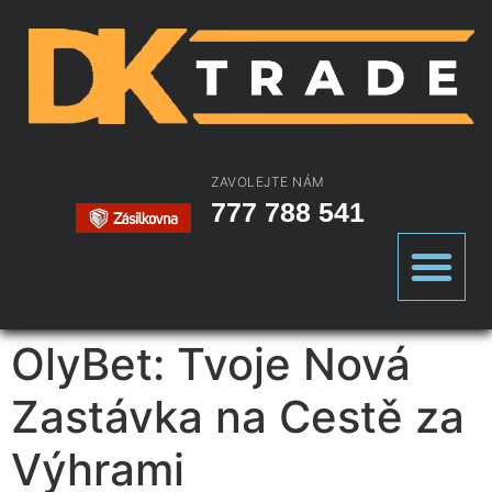
ZAVOLEJTE NÁM
777 788 541
OlyBet: Tvoje Nová
Zastávka na Cestě za
Výhrami