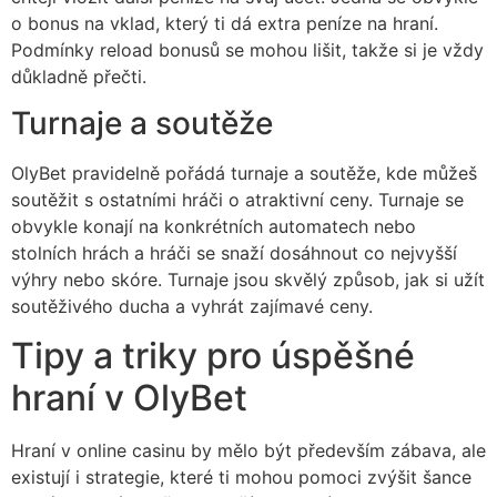
o bonus na vklad, který ti dá extra peníze na hraní.
Podmínky reload bonusů se mohou lišit, takže si je vždy
důkladně přečti.
Turnaje a soutěže
OlyBet pravidelně pořádá turnaje a soutěže, kde můžeš
soutěžit s ostatními hráči o atraktivní ceny. Turnaje se
obvykle konají na konkrétních automatech nebo
stolních hrách a hráči se snaží dosáhnout co nejvyšší
výhry nebo skóre. Turnaje jsou skvělý způsob, jak si užít
soutěživého ducha a vyhrát zajímavé ceny.
Tipy a triky pro úspěšné
hraní v OlyBet
Hraní v online casinu by mělo být především zábava, ale
existují i strategie, které ti mohou pomoci zvýšit šance