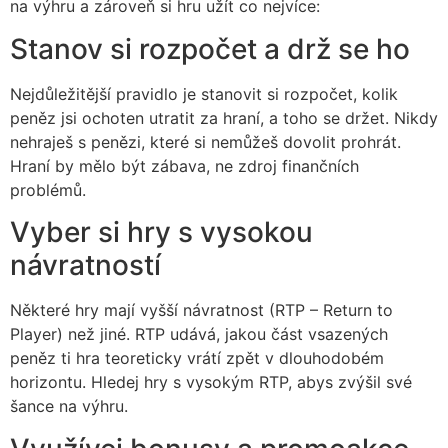
na výhru a zároveň si hru užít co nejvíce:
Stanov si rozpočet a drž se ho
Nejdůležitější pravidlo je stanovit si rozpočet, kolik
peněz jsi ochoten utratit za hraní, a toho se držet. Nikdy
nehraješ s penězi, které si nemůžeš dovolit prohrát.
Hraní by mělo být zábava, ne zdroj finančních
problémů.
Vyber si hry s vysokou
návratností
Některé hry mají vyšší návratnost (RTP – Return to
Player) než jiné. RTP udává, jakou část vsazených
peněz ti hra teoreticky vrátí zpět v dlouhodobém
horizontu. Hledej hry s vysokým RTP, abys zvýšil své
šance na výhru.