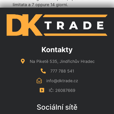
limitata a 7 oppure 14 giorni.
Kontakty
Na Piketě 535, Jindřichův Hradec
777 788 541
info@dktrade.cz
IČ: 26087669
Sociální sítě