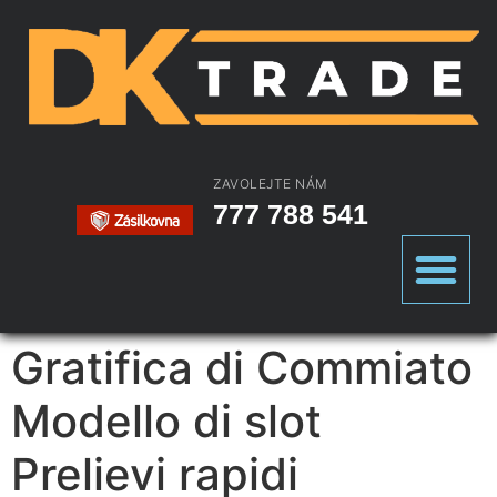
ZAVOLEJTE NÁM
777 788 541
Gratifica di Commiato
Modello di slot
Prelievi rapidi