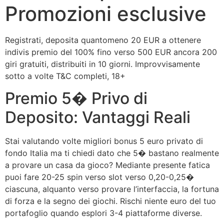
Promozioni esclusive
Registrati, deposita quantomeno 20 EUR a ottenere
indivis premio del 100% fino verso 500 EUR ancora 200
giri gratuiti, distribuiti in 10 giorni. Improvvisamente
sotto a volte T&C completi, 18+
Premio 5� Privo di
Deposito: Vantaggi Reali
Stai valutando volte migliori bonus 5 euro privato di
fondo Italia ma ti chiedi dato che 5� bastano realmente
a provare un casa da gioco? Mediante presente fatica
puoi fare 20-25 spin verso slot verso 0,20-0,25�
ciascuna, alquanto verso provare l’interfaccia, la fortuna
di forza e la segno dei giochi. Rischi niente euro del tuo
portafoglio quando esplori 3-4 piattaforme diverse.