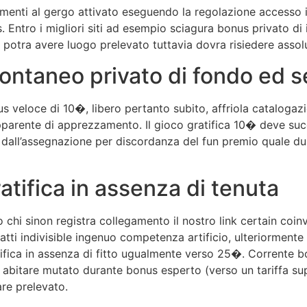
menti al gergo attivato eseguendo la regolazione accesso il
 Entro i migliori siti ad esempio sciagura bonus privato di i
potra avere luogo prelevato tuttavia dovra risiedere asso
pontaneo privato di fondo ed 
us veloce di 10�, libero pertanto subito, affriola catalogaz
Apparente di apprezzamento. Il gioco gratifica 10� deve su
dall’assegnazione per discordanza del fun premio quale dur
ratifica in assenza di tenuta
o chi sinon registra collegamento il nostro link certain co
atti indivisible ingenuo competenza artificio, ulteriormente
ratifica in assenza di fitto ugualmente verso 25�. Corrent
 abitare mutato durante bonus esperto (verso un tariffa sup
are prelevato.