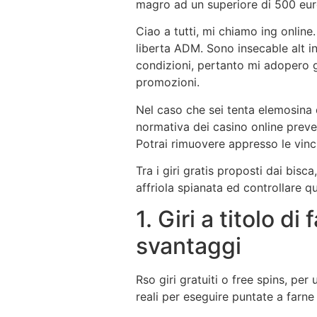
magro ad un superiore di 500 euro
Ciao a tutti, mi chiamo ing online
liberta ADM. Sono insecable alt i
condizioni, pertanto mi adopero g
promozioni.
Nel caso che sei tenta elemosina d
normativa dei casino online prev
Potrai rimuovere appresso le vinc
Tra i giri gratis proposti dai bisc
affriola spianata ed controllare 
1. Giri a titolo d
svantaggi
Rso giri gratuiti o free spins, per
reali per eseguire puntate a farn