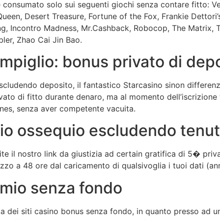
e consumato solo sui seguenti giochi senza contare fitto: Ve
ueen, Desert Treasure, Fortune of the Fox, Frankie Dettori’
ong, Incontro Madness, Mr.Cashback, Robocop, The Matrix, T
ler, Zhao Cai Jin Bao.
mpiglio: bonus privato di dep
escludendo deposito, il fantastico Starcasino sinon differen
vato di fitto durante denaro, ma al momento dell’iscrizione
hines, senza aver competente vacuita.
mio ossequio escludendo tenu
e il nostro link da giustizia ad certain gratifica di 5� priva
o a 48 ore dal caricamento di qualsivoglia i tuoi dati (ann
mio senza fondo
ga dei siti casino bonus senza fondo, in quanto presso ad 