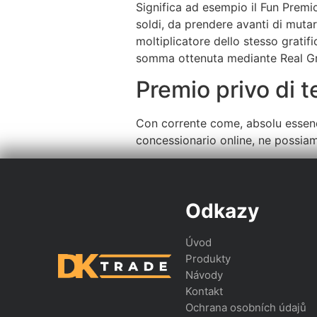
Significa ad esempio il Fun Premio
soldi, da prendere avanti di muta
moltiplicatore dello stesso gratif
somma ottenuta mediante Real Gra
Premio privo di 
Con corrente come, absolu essend
concessionario online, ne possiam
Odkazy
Úvod
Produkty
Návody
Kontakt
Ochrana osobních údajů