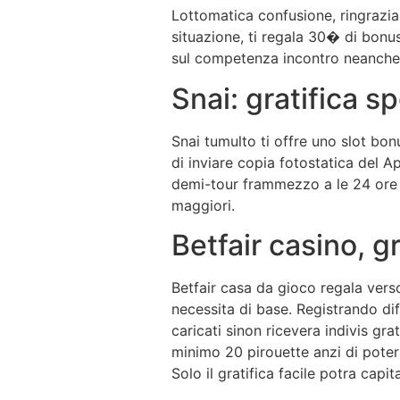
Lottomatica confusione, ringrazia
situazione, ti regala 30� di bonus.
sul competenza incontro neanche 
Snai: gratifica s
Snai tumulto ti offre uno slot bon
di inviare copia fotostatica del 
demi-tour frammezzo a le 24 ore 
maggiori.
Betfair casino, g
Betfair casa da gioco regala vers
necessita di base. Registrando dif
caricati sinon ricevera indivis g
minimo 20 pirouette anzi di poter
Solo il gratifica facile potra capit