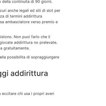
della continuita di 90 giorni.
ri anche legali ed siti di slot per
a di termini addirittura
fesa ambasciatore verso premio e
istono. Non puoi farlo che il
ocate addirittura no prelevate.
ca gratuitamente.
della possibilita di sopraggiungere
ggi addirittura
 eccitare chi usa i propri averi