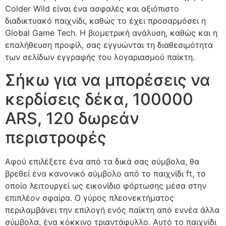
Colder Wild είναι ένα ασφαλές και αξιόπιστο
διαδικτυακό παιχνίδι, καθώς το έχει προσαρμόσει η
Global Game Tech. Η βιομετρική ανάλυση, καθώς και η
επαλήθευση προφίλ, σας εγγυώνται τη διαθεσιμότητα
των σελίδων εγγραφής του λογαριασμού παίκτη.
Σήκω για να μπορέσεις να
κερδίσεις δέκα, 100000
ARS, 120 δωρεάν
περιστροφές
Αφού επιλέξετε ένα από τα δικά σας σύμβολα, θα
βρεθεί ένα κανονικό σύμβολο από το παιχνίδι ft, το
οποίο λειτουργεί ως εικονίδιο φόρτωσης μέσα στην
επιπλέον σφαίρα. Ο γύρος πλεονεκτήματος
περιλαμβάνει την επιλογή ενός παίκτη από εννέα άλλα
σύμβολα, ένα κόκκινο τριαντάφυλλο. Αυτό το παιχνίδι