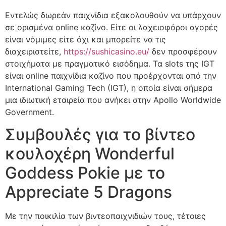
Εντελώς δωρεάν παιχνίδια εξακολουθούν να υπάρχουν
σε ορισμένα online καζίνο. Είτε οι λαχειοφόροι αγορές
είναι νόμιμες είτε όχι και μπορείτε να τις
διαχειριστείτε,
https://sushicasino.eu/
δεν προσφέρουν
στοιχήματα με πραγματικό εισόδημα. Τα slots της IGT
είναι online παιχνίδια καζίνο που προέρχονται από την
International Gaming Tech (IGT), η οποία είναι σήμερα
μια ιδιωτική εταιρεία που ανήκει στην Apollo Worldwide
Government.
Συμβουλές για το βίντεο
κουλοχέρη Wonderful
Goddess Pokie με το
Appreciate 5 Dragons
Με την ποικιλία των βιντεοπαιχνιδιών τους, τέτοιες