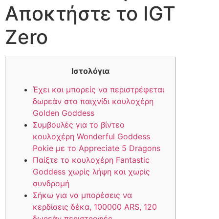
Αποκτήστε το IGT
Zero
Ιστολόγια
Έχει και μπορείς να περιστρέφεται
δωρεάν στο παιχνίδι κουλοχέρη
Golden Goddess
Συμβουλές για το βίντεο
κουλοχέρη Wonderful Goddess
Pokie με το Appreciate 5 Dragons
Παίξτε το κουλοχέρη Fantastic
Goddess χωρίς λήψη και χωρίς
συνδρομή
Σήκω για να μπορέσεις να
κερδίσεις δέκα, 100000 ARS, 120
δωρεάν περιστροφές