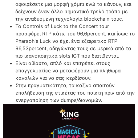
αφαιρέσετε μια μορφή χόμπι ενώ το κάνουν, και
δείχνουν έναν άλλο σημαντικό τρελό τρόπο με
την αναδυόμενη τεχνολογία blockchain τους.
Το Controls of Luck to the Concert tour
προσφέρει RTP κάτω του 96,6percent, και ίσως το
Pharaoh's Luck να έχει ένα εξαιρετικό RTP
96,53percent, οδηγώντας τους σε μερικά από τα
πιο ικανοποιητικά slots IGT που διατίθενται.
Είναι αβίαστο, απλό και επιτρέπει στους
επαγγελματίες να μεταφέρουν μια πληθώρα
καναλιών για να σας κερδίσουν.
Στην πραγματικότητα, τα καζίνο απαιτούν
επαλήθευση της ετικέτας του παίκτη πριν από την
ενεργοποίηση των dumps/διανομών.