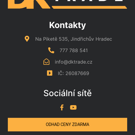
Kontakty
Na Piketě 535, Jindřichův Hradec
777 788 541
info@dktrade.cz
IČ: 26087669
Sociální sítě
ODHAD CENY ZDARMA