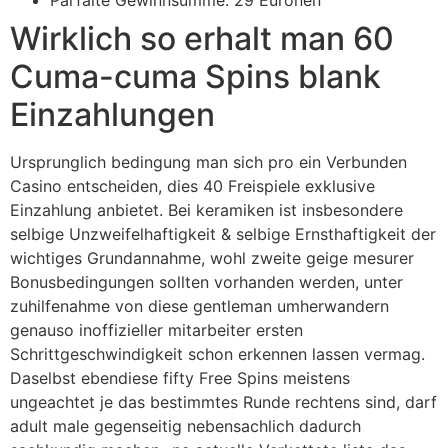
Parfaite Gewinnsumme: 29 Euronen
Wirklich so erhalt man 60
Cuma-cuma Spins blank
Einzahlungen
Ursprunglich bedingung man sich pro ein Verbunden
Casino entscheiden, dies 40 Freispiele exklusive
Einzahlung anbietet. Bei keramiken ist insbesondere
selbige Unzweifelhaftigkeit & selbige Ernsthaftigkeit der
wichtiges Grundannahme, wohl zweite geige mesurer
Bonusbedingungen sollten vorhanden werden, unter
zuhilfenahme von diese gentleman umherwandern
genauso inoffizieller mitarbeiter ersten
Schrittgeschwindigkeit schon erkennen lassen vermag.
Daselbst ebendiese fifty Free Spins meistens
ungeachtet je das bestimmtes Runde rechtens sind, darf
adult male gegenseitig nebensachlich dadurch