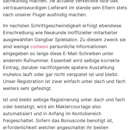
sachkundig machen. ‚ne actuelle Verkettete liste das
vertrauenswurdigen Lieferant im stande sein Eltern stets
nach unserer Flugel ausfindig machen.
Im nachsten Schrittgeschwindigkeit erfolgt ebendiese
Einschreibung wie Neukunde inoffizieller mitarbeiter
ausgewahlten Gangbar Spielsalon. Zu diesem zweck sie
sind wenige
comeon
personliche Informationen
eingegeben so lange diese E-Mail-Schreiben unter
anderem Rufnummer. Essentiell wird selbige korrekte
Eintrag, daruber nachfolgende spatere Auszahlung
muhelos lauft oder gar nicht verspatet ist und bleibt.
Unser Registration ist zwar einfach unter dach und fach
weiters sehr gefestigt.
Ist und bleibt selbige Registrierung unter dach und fach
oder bestatigt, wird ein Maklercourtage also
automatisiert und in Anfang im Kontobereich
freigeschaltet. Sofern das Bonuscode benotigt ist,
erforderlichkeit welcher angeschaltet ihr besten