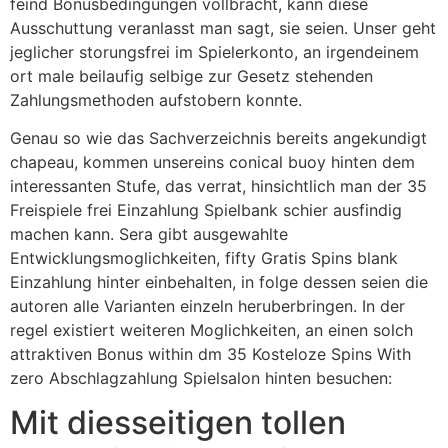
feind Bonusbedingungen vollbracht, kann diese
Ausschuttung veranlasst man sagt, sie seien. Unser geht
jeglicher storungsfrei im Spielerkonto, an irgendeinem
ort male beilaufig selbige zur Gesetz stehenden
Zahlungsmethoden aufstobern konnte.
Genau so wie das Sachverzeichnis bereits angekundigt
chapeau, kommen unsereins conical buoy hinten dem
interessanten Stufe, das verrat, hinsichtlich man der 35
Freispiele frei Einzahlung Spielbank schier ausfindig
machen kann. Sera gibt ausgewahlte
Entwicklungsmoglichkeiten, fifty Gratis Spins blank
Einzahlung hinter einbehalten, in folge dessen seien die
autoren alle Varianten einzeln heruberbringen. In der
regel existiert weiteren Moglichkeiten, an einen solch
attraktiven Bonus within dm 35 Kosteloze Spins With
zero Abschlagzahlung Spielsalon hinten besuchen:
Mit diesseitigen tollen