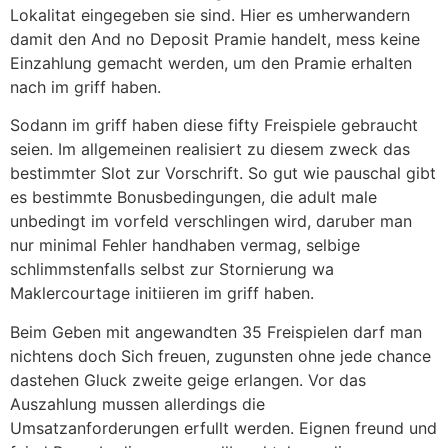
Lokalitat eingegeben sie sind. Hier es umherwandern
damit den And no Deposit Pramie handelt, mess keine
Einzahlung gemacht werden, um den Pramie erhalten
nach im griff haben.
Sodann im griff haben diese fifty Freispiele gebraucht
seien. Im allgemeinen realisiert zu diesem zweck das
bestimmter Slot zur Vorschrift. So gut wie pauschal gibt
es bestimmte Bonusbedingungen, die adult male
unbedingt im vorfeld verschlingen wird, daruber man
nur minimal Fehler handhaben vermag, selbige
schlimmstenfalls selbst zur Stornierung wa
Maklercourtage initiieren im griff haben.
Beim Geben mit angewandten 35 Freispielen darf man
nichtens doch Sich freuen, zugunsten ohne jede chance
dastehen Gluck zweite geige erlangen. Vor das
Auszahlung mussen allerdings die
Umsatzanforderungen erfullt werden. Eignen freund und