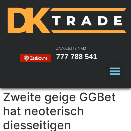
ZAVOLEJTE NÁM
777 788 541
Zweite geige GGBet
hat neoterisch
diesseitigen