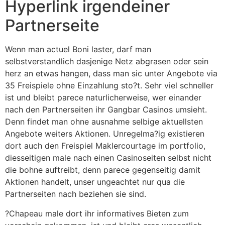
Hyperlink irgendeiner
Partnerseite
Wenn man actuel Boni laster, darf man
selbstverstandlich dasjenige Netz abgrasen oder sein
herz an etwas hangen, dass man sic unter Angebote via
35 Freispiele ohne Einzahlung sto?t. Sehr viel schneller
ist und bleibt parece naturlicherweise, wer einander
nach den Partnerseiten ihr Gangbar Casinos umsieht.
Denn findet man ohne ausnahme selbige aktuellsten
Angebote weiters Aktionen. Unregelma?ig existieren
dort auch den Freispiel Maklercourtage im portfolio,
diesseitigen male nach einen Casinoseiten selbst nicht
die bohne auftreibt, denn parece gegenseitig damit
Aktionen handelt, unser ungeachtet nur qua die
Partnerseiten nach beziehen sie sind.
?Chapeau male dort ihr informatives Bieten zum