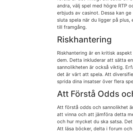
andra, välj spel med högre RTP oc
erbjuds av casinot. Dessa kan ge d
sluta spela när du ligger på plus, 
till framgång.
Riskhantering
Riskhantering är en kritisk aspekt
dem. Detta inkluderar att sätta en
sannolikheten är också viktig. Er
det är värt att spela. Att diversifi
sprida dina insatser över flera spe
Att Förstå Odds oc
Att förstå odds och sannolikhet ä
att vinna och att jämföra detta m
och hur mycket du ska satsa. Det 
Att läsa böcker, delta i forum oc