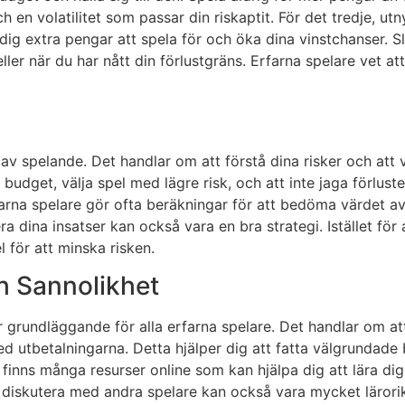
h en volatilitet som passar din riskaptit. För det tredje, 
ig extra pengar att spela för och öka dina vinstchanser. Sl
eller när du har nått din förlustgräns. Erfarna spelare vet a
 av spelande. Det handlar om att förstå dina risker och att 
 budget, välja spel med lägre risk, och att inte jaga förlus
farna spelare gör ofta beräkningar för att bedöma värdet a
era dina insatser kan också vara en bra strategi. Istället för 
l för att minska risken.
h Sannolikhet
r grundläggande för alla erfarna spelare. Det handlar om a
ed utbetalningarna. Detta hjälper dig att fatta välgrundade 
finns många resurser online som kan hjälpa dig att lära d
h diskutera med andra spelare kan också vara mycket lärorik