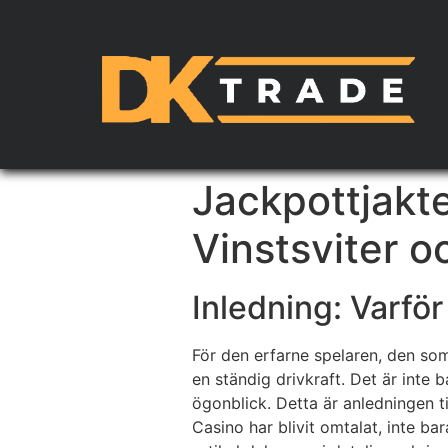
Jackpottjakte
Vinstsviter o
Inledning: Varför
För den erfarne spelaren, den som 
en ständig drivkraft. Det är inte 
ögonblick. Detta är anledningen til
Casino har blivit omtalat, inte b