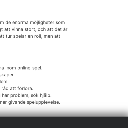
e om de enorma möjligheter som
t att vinna stort, och att det är
t tur spelar en roll, men att
na inom online-spel.
skaper.
dem.
råd att förlora.
har problem, sök hjälp.
mer givande spelupplevelse.