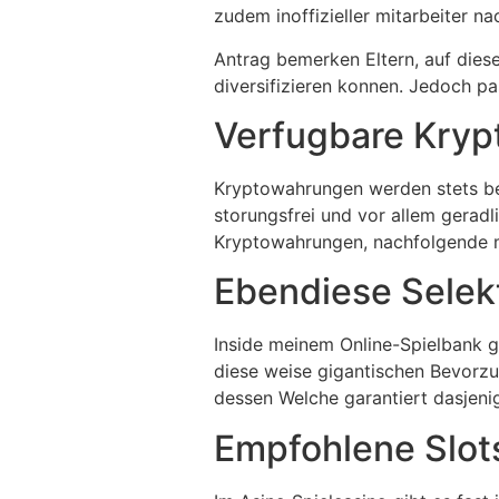
zudem inoffizieller mitarbeiter na
Antrag bemerken Eltern, auf dies
diversifizieren konnen. Jedoch pa
Verfugbare Kryp
Kryptowahrungen werden stets b
storungsfrei und vor allem gerad
Kryptowahrungen, nachfolgende m
Ebendiese Selekt
Inside meinem Online-Spielbank gi
diese weise gigantischen Bevorzu
dessen Welche garantiert dasjeni
Empfohlene Slots