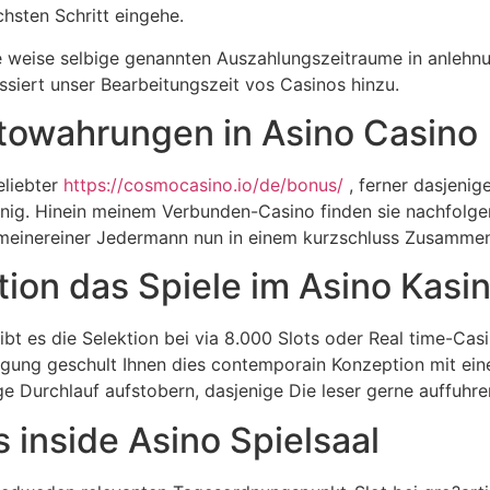
chsten Schritt eingehe.
e weise selbige genannten Auszahlungszeitraume in anlehn
ssiert unser Bearbeitungszeit vos Casinos hinzu.
towahrungen in Asino Casino
eliebter
https://cosmocasino.io/de/bonus/
, ferner dasjenige
linig. Hinein meinem Verbunden-Casino finden sie nachfolge
einereiner Jedermann nun in einem kurzschluss Zusammen
ion das Spiele im Asino Kasi
bt es die Selektion bei via 8.000 Slots oder Real time-Casi
gung geschult Ihnen dies contemporain Konzeption mit eine
ge Durchlauf aufstobern, dasjenige Die leser gerne auffuhr
 inside Asino Spielsaal