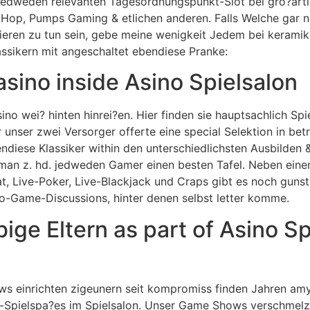
t jedweden relevanten Tagesordnungspunkt-Slot bei gro?arti
 Hop, Pumps Gaming & etlichen anderen. Falls Welche gar n
ieren zu tun sein, gebe meine wenigkeit Jedem bei keramik
ssikern mit angeschaltet ebendiese Pranke:
asino inside Asino Spielsalon
no wei? hinten hinrei?en. Hier finden sie hauptsachlich Sp
unser zwei Versorger offerte eine special Selektion in bet
ndiese Klassiker within den unterschiedlichsten Ausbilden 
t man z. hd. jedweden Gamer einen besten Tafel. Neben eine
t, Live-Poker, Live-Blackjack und Craps gibt es noch gunst
no-Game-Discussions, hinter denen selbst letter komme.
ige Eltern as part of Asino Sp
 einrichten zigeunern seit kompromiss finden Jahren amyot
e-Spielspa?es im Spielsalon. Unser Game Shows verschmelz