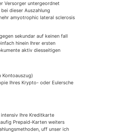
her Versorger untergeordnet
 bei dieser Auszahlung
ehr amyotrophic lateral sclerosis
gegen sekundar auf keinen fall
infach hinein Ihrer ersten
okumente aktiv diesseitigen
n Kontoauszug)
pie Ihres Krypto- oder Eulersche
intensiv Ihre Kreditkarte
laufig Prepaid-Karten weiters
ahlungsmethoden, uff unser ich