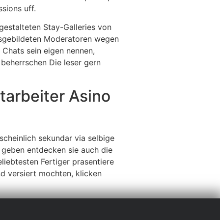
sions uff.
gestalteten Stay-Galleries von
ausgebildeten Moderatoren wegen
 Chats sein eigen nennen,
beherrschen Die leser gern
itarbeiter Asino
scheinlich sekundar via selbige
n geben entdecken sie auch die
liebtesten Fertiger prasentiere
d versiert mochten, klicken