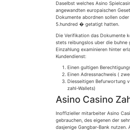
Daselbst welches Asino Spielcasin
angewandten europaischen Gesetzen
Dokumente abordnen sollen oder a
5.hundred � getatigt hatten.
Die Verifikation das Dokumente k
stets reibungslos uber die buhne g
Einzahlung examinieren hinter er
Kundendienst:
Einen gultigen Berechtigung
Einen Adressnachweis ( zwer
Diesseitigen Befurwortung v
zahl-Wallets)
Asino Casino Z
Inoffizieller mitarbeiter Asino Ca
gebrauchen, des eigenen der sehr 
dasjenige Gangbar-Bank nutzen. A