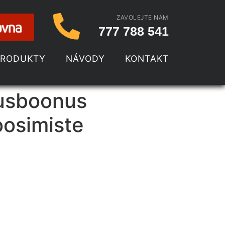
ZAVOLEJTE NÁM
777 788 541
PRODUKTY
NÁVODY
KONTAKT
tusboonus
oosimiste