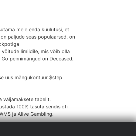
sutama meie enda kuulutusi, et
s on paljude seas populaarsed, on
ackpotiga
itude limiidile, mis võib olla
ter Go pennimängud on Deceased,
akse uus mängukontuur $step
 väljamaksete tabelit.
ustada 100% tasuta sendisloti
WMS ja Alive Gambling.