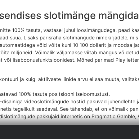
 sendises slotimänge mängida
mitte 100% tasuta, vastasel juhul loosimängudega, pead ka
saad süüa. Lisaks pärisraha slotimängude nimekirjadele, mi
automaatidega võid võita kuni 10 100 dollarit ja moodsa j
a miljoneid. Võimalik väljamakse viitab mängus võidetud võ
st või lisaboonusfunktsioonidest. Mõned parimad Play'let
tuuri ja kuigi aktiivsete liinide arvu ei saa muuta, valit
.
aatavad 100% tasuta positsiooni iseloomustust.
disainiga videoslotimängude hostid pakuvad juhendlehte ja
etis tegelikult saadaval. See tähendab, et on võimalik pan
islotimängude pakkujaid internetis on Pragmatic Gamble, 