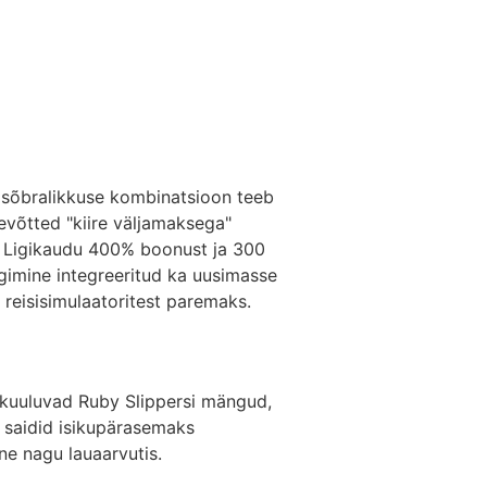
jasõbralikkuse kombinatsioon teeb
evõtted "kiire väljamaksega"
t. Ligikaudu 400% boonust ja 300
gimine integreeritud ka uusimasse
eisisimulaatoritest paremaks.
 kuuluvad Ruby Slippersi mängud,
s saidid isikupärasemaks
ne nagu lauaarvutis.