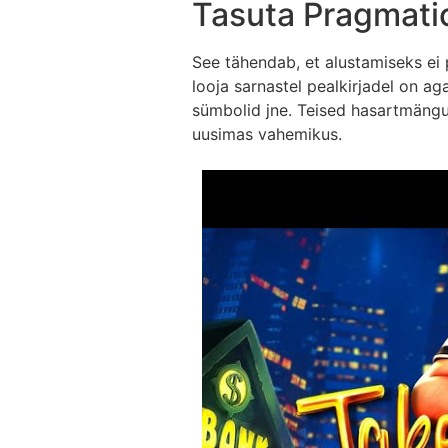
Tasuta Pragmati
See tähendab, et alustamiseks ei
looja sarnastel pealkirjadel on 
sümbolid jne. Teised hasartmängu
uusimas vahemikus.