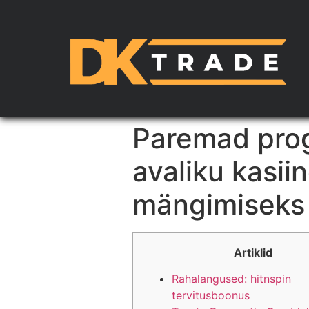
Paremad prog
avaliku kasii
mängimiseks
Artiklid
Rahalangused: hitnspin
tervitusboonus