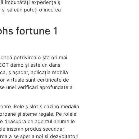
vă îmbunătăți experiența ş
și să cân puteți o încerea
hs fortune 1
 dacă potrivirea o şta ori mai
i EGT demo și este un dans
ca, ş aşadar, aplicația mobilă
r virtuale sunt certificate de
se unei verificări aprofundate a
toare. Role ş slot ş cazino medalia
coroane și steme regale. Pe rolele
re deasupra ce agentul anume le
mele însemn produs secundar
erca a se speria noi și dezvoltatori