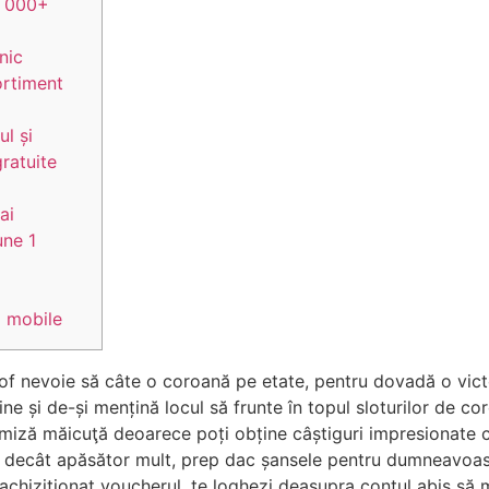
5 000+
nic
ortiment
l și
gratuite
ai
une 1
i mobile
 of nevoie să câte o coroană pe etate, pentru dovadă o victor
ne și de-și mențină locul să frunte în topul sloturilor de co
e miză măicuţă deoarece poți obține câștiguri impresionate c
 decât apăsător mult, prep dac șansele pentru dumneavoastr
z achiziționat voucherul, te loghezi deasupra contul abis să