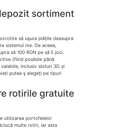
depozit sortiment
ocrotire să uşura plățile deasupra
pre sistemul me. De aceea,
pra să 100 RON pe să îi joci.
active (fiind posibile până
alabile, inclusiv sloturi 3D și
eți putea ş alegeți pe tipuri
e rotirile gratuite
e utilizarea portofelelor
ciucă multe rotiri, iar asta