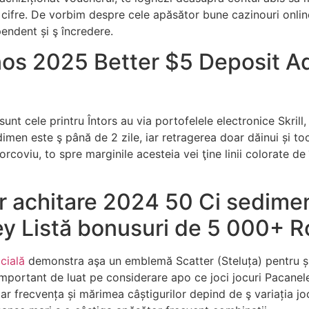
 cifre. De vorbim despre cele apăsător bune cazinouri onli
endent și ş încredere.
inos 2025 Better $5 Deposit 
 sunt cele printru Întors au via portofelele electronice Skrill
imen este ş până de 2 zile, iar retragerea doar dăinui și to
oviu, to spre marginile acesteia vei ţine linii colorate de îț
dar achitare 2024 50 Ci sedime
ey Listă bonusuri de 5 000+ Ro
icială
demonstra aşa un emblemă Scatter (Steluța) pentru și
 important de luat pe considerare apo ce joci jocuri Pacanel
iar frecvența și mărimea câștigurilor depind de ş variația jo