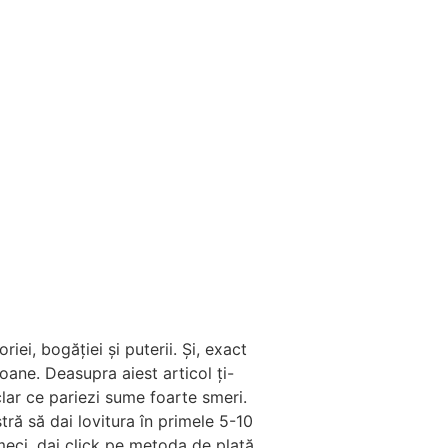
iei, bogăției și puterii. Și, exact
roane. Deasupra aiest articol ți-
lar ce pariezi sume foarte smeri.
ă să dai lovitura în primele 5-10
 meci, dai click pe metoda de plată