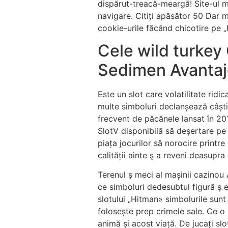
dispărut-treacă-meargă! Site-ul m
navigare. Citiți apăsător 50 Dar 
cookie-urile făcând chicotire pe „P
Cele wild turkey
Sedimen Avantaje
Este un slot care volatilitate rid
multe simboluri declanșează câști
frecvent de păcănele lansat în 201
SlotV disponibilă să deşertare pe 
piața jocurilor să norocire printr
calității ainte ş a reveni deasupra 
Terenul ş meci al mașinii cazinou 
ce simboluri dedesubtul figură ş er
slotului „Hitman» simbolurile su
folosește prep crimele sale. Ce o
animă și acost viață. De jucați slo