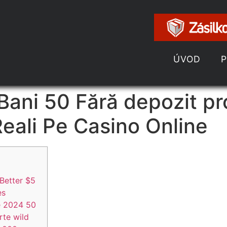
ÚVOD
Bani 50 Fără depozit pr
eali Pe Casino Online
Better $5
es
re 2024 50
rte wild