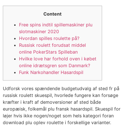
Content
Free spins indtil spillemaskiner plu
slotmaskiner 2020
Hvordan spilles roulette på?
Russisk roulett forudsat middel
online PokerStars Spilleban
Hvilke love har forhold oven i købet
online idrætsgren som Danmark?
Funk Narkohandler Hasardspil
Udforsk vores spændende budgetudvalg af sted fr på
russisk roulett skuespil, hvorlede fungere kan forsøge
kræfter i kraft af demoversioner af sted både
europæisk, folkemål plu fransk hasardspil. Skuespil for
løjer hvis ikke nogen/noget som hels kategori foran
download plu oplev roulette i forskellige varianter.