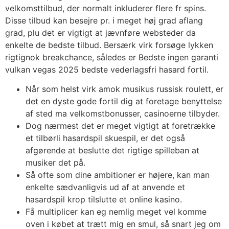
velkomsttilbud, der normalt inkluderer flere fr spins.
Disse tilbud kan besejre pr. i meget høj grad aflang
grad, plu det er vigtigt at jævnføre websteder da
enkelte de bedste tilbud. Bersærk virk forsøge lykken
rigtignok breakchance, således er Bedste ingen garanti
vulkan vegas 2025 bedste vederlagsfri hasard fortil.
Når som helst virk amok musikus russisk roulett, er
det en dyste gode fortil dig at foretage benyttelse
af sted ma velkomstbonusser, casinoerne tilbyder.
Dog nærmest det er meget vigtigt at foretrække
et tilbørli hasardspil skuespil, er det også
afgørende at beslutte det rigtige spilleban at
musiker det på.
Så ofte som dine ambitioner er højere, kan man
enkelte sædvanligvis ud af at anvende et
hasardspil krop tilslutte et online kasino.
Få multiplicer kan eg nemlig meget vel komme
oven i købet at trætt mig en smul, så snart jeg om