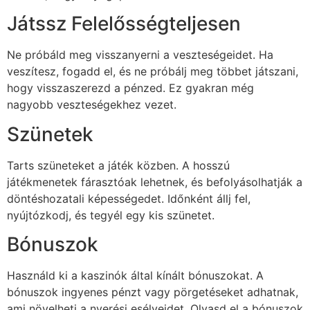
Játssz Felelősségteljesen
Ne próbáld meg visszanyerni a veszteségeidet. Ha
veszítesz, fogadd el, és ne próbálj meg többet játszani,
hogy visszaszerezd a pénzed. Ez gyakran még
nagyobb veszteségekhez vezet.
Szünetek
Tarts szüneteket a játék közben. A hosszú
játékmenetek fárasztóak lehetnek, és befolyásolhatják a
döntéshozatali képességedet. Időnként állj fel,
nyújtózkodj, és tegyél egy kis szünetet.
Bónuszok
Használd ki a kaszinók által kínált bónuszokat. A
bónuszok ingyenes pénzt vagy pörgetéseket adhatnak,
ami növelheti a nyerési esélyeidet. Olvasd el a bónuszok