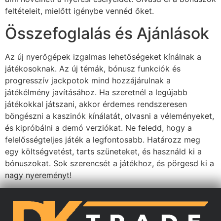
feltételeit, mielőtt igénybe vennéd őket.
Összefoglalás és Ajánlások
Az új nyerőgépek izgalmas lehetőségeket kínálnak a
játékosoknak. Az új témák, bónusz funkciók és
progresszív jackpotok mind hozzájárulnak a
játékélmény javításához. Ha szeretnél a legújabb
játékokkal játszani, akkor érdemes rendszeresen
böngészni a kaszinók kínálatát, olvasni a véleményeket,
és kipróbálni a demó verziókat. Ne feledd, hogy a
felelősségteljes játék a legfontosabb. Határozz meg
egy költségvetést, tarts szüneteket, és használd ki a
bónuszokat. Sok szerencsét a játékhoz, és pörgesd ki a
nagy nyereményt!