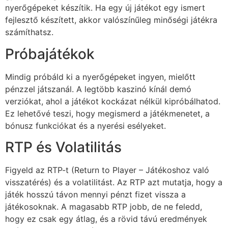
nyerőgépeket készítik. Ha egy új játékot egy ismert
fejlesztő készített, akkor valószínűleg minőségi játékra
számíthatsz.
Próbajátékok
Mindig próbáld ki a nyerőgépeket ingyen, mielőtt
pénzzel játszanál. A legtöbb kaszinó kínál demó
verziókat, ahol a játékot kockázat nélkül kipróbálhatod.
Ez lehetővé teszi, hogy megismerd a játékmenetet, a
bónusz funkciókat és a nyerési esélyeket.
RTP és Volatilitás
Figyeld az RTP-t (Return to Player – Játékoshoz való
visszatérés) és a volatilitást. Az RTP azt mutatja, hogy a
játék hosszú távon mennyi pénzt fizet vissza a
játékosoknak. A magasabb RTP jobb, de ne feledd,
hogy ez csak egy átlag, és a rövid távú eredmények