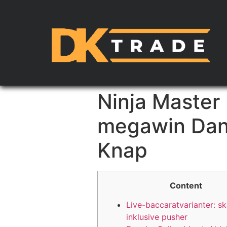
Ninja Master 
megawin Dann
Knap
Content
Live-baccaratvarianter: sk
inklusive pusher