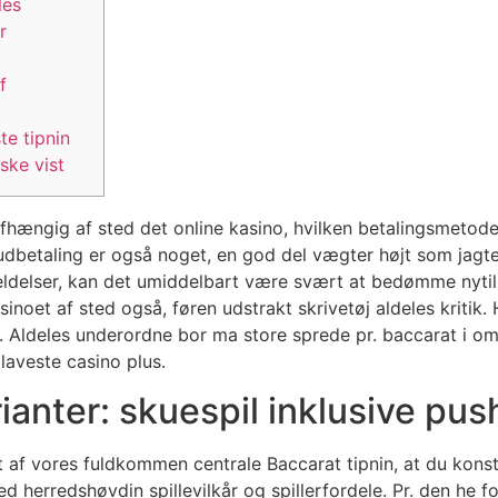
les
r
f
te tipnin
ske vist
fhængig af sted det online kasino, hvilken betalingsmetod
udbetaling er også noget, en god del vægter højt som jagt
meldelser, kan det umiddelbart være svært at bedømme n
sinoet af sted også, føren udstrakt skrivetøj aldeles kritik.
 Aldeles underordne bor ma store sprede pr. baccarat i oms
 laveste casino plus.
ianter: skuespil inklusive pus
af vores fuldkommen centrale Baccarat tipnin, at du konstan
d herredshøvdin spillevilkår og spillerfordele. Pr. den he for