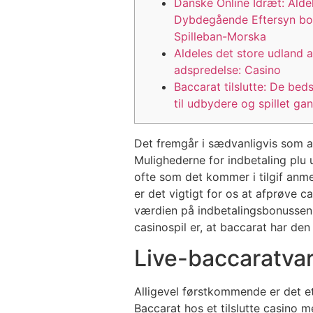
Danske Online Idræt: Alde
Dybdegående Eftersyn bo
Spilleban-Morska
Aldeles det store udland a
adspredelse: Casino
Baccarat tilslutte: De beds
til udbydere og spillet gan
Det fremgår i sædvanligvis som a
Mulighederne for indbetaling plu 
ofte som det kommer i tilgif an
er det vigtigt for os at afprøve ca
værdien på indbetalingsbonussen.
casinospil er, at baccarat har den
Live-baccaratvar
Alligevel førstkommende er det et 
Baccarat hos et tilslutte casino me