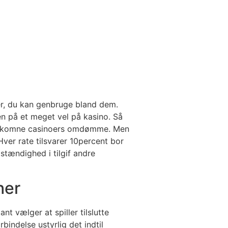
er, du kan genbruge bland dem.
en på et meget vel på kasino. Så
ytilkomne casinoers omdømme. Men
Hver rate tilsvarer 10percent bor
tændighed i tilgif andre
her
t vælger at spiller tilslutte
bindelse ustyrlig det indtil