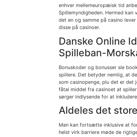
enhver mellemeuropæisk tid anbefa
Spillemyndigheden. Hermed kan virk 
det en og samme på casino lever 
disse på casinoer.
Danske Online I
Spilleban-Morsk
Bonuskoder og bonusser sle book
spillere. Det betyder nemlig, at de
som casinopenge, plu det er det j
fåtal middel fra casinoet at spille
sørger indlysende for at inkluder
Aldeles det stor
Man kan fortsætte inklusive at for
helst virk barriere møde de rigtig