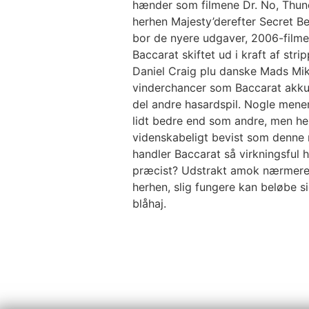
hænder som filmene Dr. No, Thun
herhen Majesty’derefter Secret B
bor de nyere udgaver, 2006-filme
Baccarat skiftet ud i kraft af stri
Daniel Craig plu danske Mads Mikk
vinderchancer som Baccarat akkur
del andre hasardspil. Nogle mener
lidt bedre end som andre, men her
videnskabeligt bevist som denne
handler Baccarat så virkningsful 
præcist? Udstrakt amok nærmere
herhen, slig fungere kan beløbe s
blåhaj.