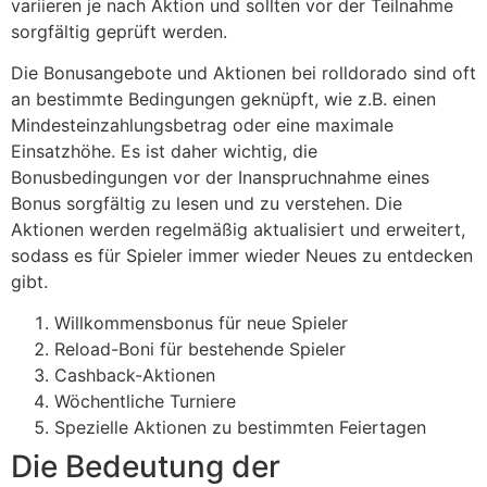
variieren je nach Aktion und sollten vor der Teilnahme
sorgfältig geprüft werden.
Die Bonusangebote und Aktionen bei rolldorado sind oft
an bestimmte Bedingungen geknüpft, wie z.B. einen
Mindesteinzahlungsbetrag oder eine maximale
Einsatzhöhe. Es ist daher wichtig, die
Bonusbedingungen vor der Inanspruchnahme eines
Bonus sorgfältig zu lesen und zu verstehen. Die
Aktionen werden regelmäßig aktualisiert und erweitert,
sodass es für Spieler immer wieder Neues zu entdecken
gibt.
Willkommensbonus für neue Spieler
Reload-Boni für bestehende Spieler
Cashback-Aktionen
Wöchentliche Turniere
Spezielle Aktionen zu bestimmten Feiertagen
Die Bedeutung der