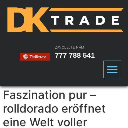
ZAVOLEJTE NÁM
777 788 541
Faszination pur –
rolldorado eröffnet
eine Welt voller