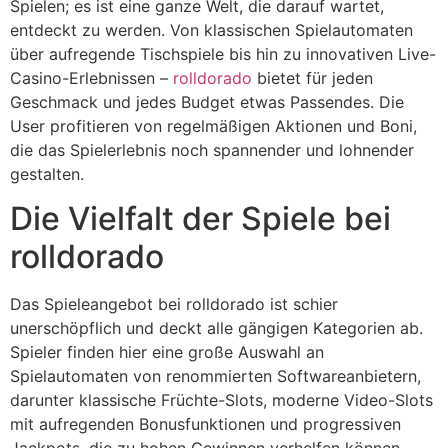
Spielen; es ist eine ganze Welt, die darauf wartet,
entdeckt zu werden. Von klassischen Spielautomaten
über aufregende Tischspiele bis hin zu innovativen Live-
Casino-Erlebnissen –
rolldorado
bietet für jeden
Geschmack und jedes Budget etwas Passendes. Die
User profitieren von regelmäßigen Aktionen und Boni,
die das Spielerlebnis noch spannender und lohnender
gestalten.
Die Vielfalt der Spiele bei
rolldorado
Das Spieleangebot bei rolldorado ist schier
unerschöpflich und deckt alle gängigen Kategorien ab.
Spieler finden hier eine große Auswahl an
Spielautomaten von renommierten Softwareanbietern,
darunter klassische Früchte-Slots, moderne Video-Slots
mit aufregenden Bonusfunktionen und progressiven