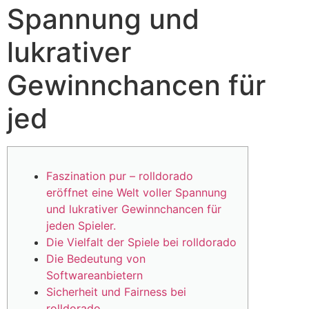
Spannung und
lukrativer
Gewinnchancen für
jed
Faszination pur – rolldorado
eröffnet eine Welt voller Spannung
und lukrativer Gewinnchancen für
jeden Spieler.
Die Vielfalt der Spiele bei rolldorado
Die Bedeutung von
Softwareanbietern
Sicherheit und Fairness bei
rolldorado