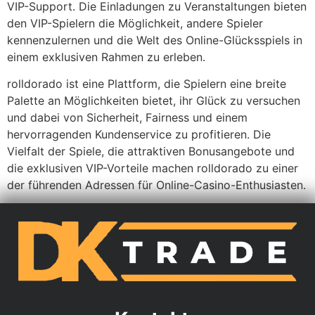
VIP-Support. Die Einladungen zu Veranstaltungen bieten
den VIP-Spielern die Möglichkeit, andere Spieler
kennenzulernen und die Welt des Online-Glücksspiels in
einem exklusiven Rahmen zu erleben.
rolldorado ist eine Plattform, die Spielern eine breite
Palette an Möglichkeiten bietet, ihr Glück zu versuchen
und dabei von Sicherheit, Fairness und einem
hervorragenden Kundenservice zu profitieren. Die
Vielfalt der Spiele, die attraktiven Bonusangebote und
die exklusiven VIP-Vorteile machen rolldorado zu einer
der führenden Adressen für Online-Casino-Enthusiasten.