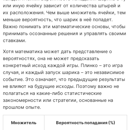
или иную ячейку зависит от количества штырей и
их расположения. Чем выше множитель ячейки, тем
меньше вероятность, что шарик в неё попадет.
Важно понимать эти математические основы, чтобы
принимать осознанные решения и управлять своими
ставками.
Хотя математика может дать представление о
вероятностях, она не может предсказать
конкретный исход каждой игры. Плинко – это игра
случая, и каждый запуск шарика – это независимое
событие. Это означает, что предыдущие результаты
не влияют на будущие исходы. Поэтому важно не
полагаться на какие-либо статистические
закономерности или стратегии, основанные на
прошлом опыте.
Множитель
Вероятность попадания (%)