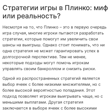
Стратегии игры в Плинко: миф
или реальность?
Несмотря на то, что Плинко – это в первую очередь
игра случая, многие игроки пытаются разработать
стратегии, которые помогут им увеличить свои
шансы на выигрыш. Однако стоит понимать, что ни
одна стратегия не может гарантировать успех в
долгосрочной перспективе. Тем не менее,
некоторые подходы могут помочь игрокам
управлять своим банкроллом и снизить риски.
Одной из распространенных стратегий является
выбор ячеек с более низкими множителями, но с
более высокой вероятностью попадания. Этот
подход позволяет игрокам выигрывать чаще, но с
меньшими выплатами. Другая стратегия
заключается в выборе ячеек с более высокими