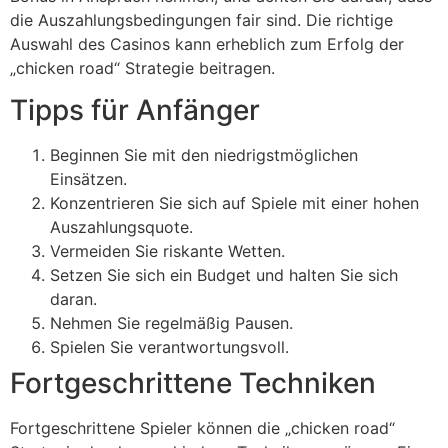
die Auszahlungsbedingungen fair sind. Die richtige
Auswahl des Casinos kann erheblich zum Erfolg der
„chicken road“ Strategie beitragen.
Tipps für Anfänger
Beginnen Sie mit den niedrigstmöglichen
Einsätzen.
Konzentrieren Sie sich auf Spiele mit einer hohen
Auszahlungsquote.
Vermeiden Sie riskante Wetten.
Setzen Sie sich ein Budget und halten Sie sich
daran.
Nehmen Sie regelmäßig Pausen.
Spielen Sie verantwortungsvoll.
Fortgeschrittene Techniken
Fortgeschrittene Spieler können die „chicken road“