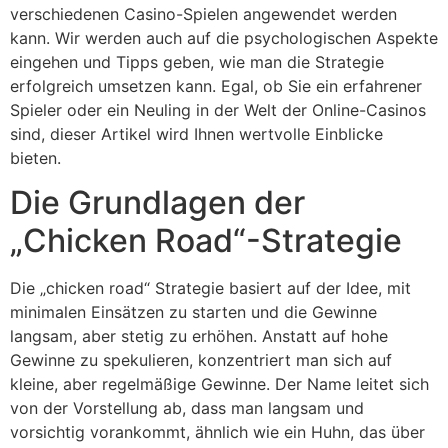
verschiedenen Casino-Spielen angewendet werden
kann. Wir werden auch auf die psychologischen Aspekte
eingehen und Tipps geben, wie man die Strategie
erfolgreich umsetzen kann. Egal, ob Sie ein erfahrener
Spieler oder ein Neuling in der Welt der Online-Casinos
sind, dieser Artikel wird Ihnen wertvolle Einblicke
bieten.
Die Grundlagen der
„Chicken Road“-Strategie
Die „chicken road“ Strategie basiert auf der Idee, mit
minimalen Einsätzen zu starten und die Gewinne
langsam, aber stetig zu erhöhen. Anstatt auf hohe
Gewinne zu spekulieren, konzentriert man sich auf
kleine, aber regelmäßige Gewinne. Der Name leitet sich
von der Vorstellung ab, dass man langsam und
vorsichtig vorankommt, ähnlich wie ein Huhn, das über