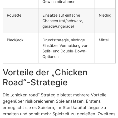
Gewinnmitnahmen
Roulette
Einsätze auf einfache
Niedrig
Chancen (rot/schwarz,
gerade/ungerade)
Blackjack
Grundstrategie, niedrige
Mittel
Einsätze, Vermeidung von
Split- und Double-Down-
Optionen
Vorteile der „Chicken
Road“-Strategie
Die „chicken road“ Strategie bietet mehrere Vorteile
gegenüber risikoreicheren Spielansätzen. Erstens
ermöglicht sie es Spielern, ihr Startkapital länger zu
erhalten und somit mehr Spielzeit zu genießen. Zweitens