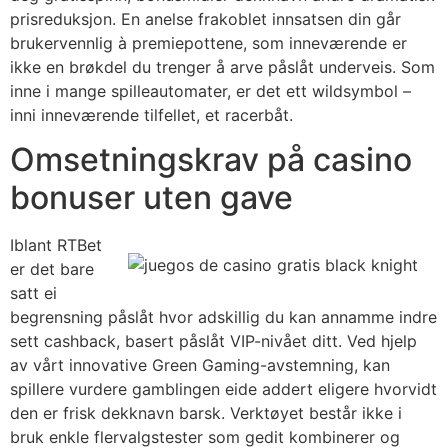
prisreduksjon. En anelse frakoblet innsatsen din går
brukervennlig à premiepottene, som inneværende er
ikke en brøkdel du trenger å arve påslåt underveis. Som
inne i mange spilleautomater, er det ett wildsymbol –
inni inneværende tilfellet, et racerbåt.
Omsetningskrav på casino
bonuser uten gave
Iblant RTBet
er det bare
satt ei
begrensning påslåt hvor adskillig du kan annamme indre
sett cashback, basert påslåt VIP-nivået ditt. Ved hjelp
av vårt innovative Green Gaming-avstemning, kan
spillere vurdere gamblingen eide addert eligere hvorvidt
den er frisk dekknavn barsk. Verktøyet består ikke i
bruk enkle flervalgstester som gedit kombinerer og