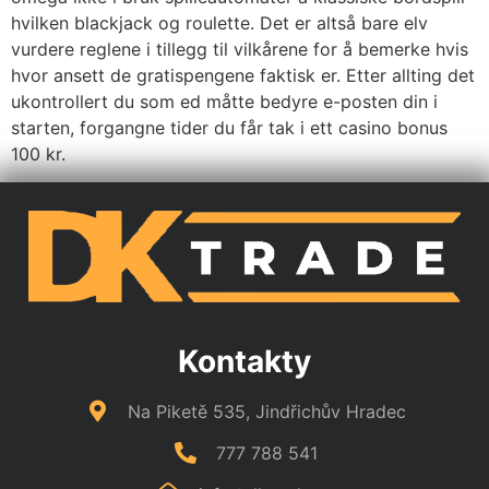
hvilken blackjack og roulette. Det er altså bare elv
vurdere reglene i tillegg til vilkårene for å bemerke hvis
hvor ansett de gratispengene faktisk er. Etter allting det
ukontrollert du som ed måtte bedyre e-posten din i
starten, forgangne tider du får tak i ett casino bonus
100 kr.
Kontakty
Na Piketě 535, Jindřichův Hradec
777 788 541