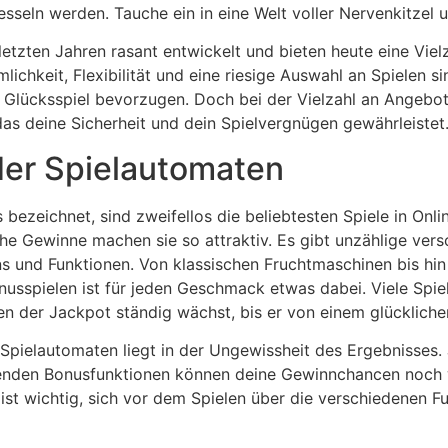
fesseln werden. Tauche ein in eine Welt voller Nervenkitzel 
letzten Jahren rasant entwickelt und bieten heute eine Vie
lichkeit, Flexibilität und eine riesige Auswahl an Spielen 
lücksspiel bevorzugen. Doch bei der Vielzahl an Angeboten
as deine Sicherheit und dein Spielvergnügen gewährleistet
der Spielautomaten
 bezeichnet, sind zweifellos die beliebtesten Spiele in Onli
e Gewinne machen sie so attraktiv. Es gibt unzählige ver
s und Funktionen. Von klassischen Fruchtmaschinen bis hi
sspielen ist für jeden Geschmack etwas dabei. Viele Spie
en der Jackpot ständig wächst, bis er von einem glückliche
Spielautomaten liegt in der Ungewissheit des Ergebnisses.
genden Bonusfunktionen können deine Gewinnchancen noch 
s ist wichtig, sich vor dem Spielen über die verschiedenen