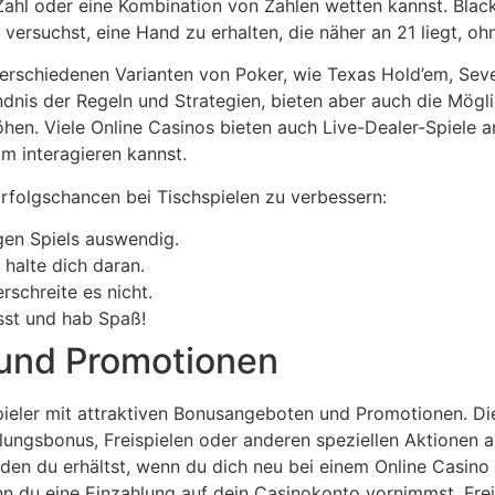
Zahl oder eine Kombination von Zahlen wetten kannst. Blackj
 versuchst, eine Hand zu erhalten, die näher an 21 liegt, oh
verschiedenen Varianten von Poker, wie Texas Hold’em, Se
ndnis der Regeln und Strategien, bieten aber auch die Mögl
en. Viele Online Casinos bieten auch Live-Dealer-Spiele a
m interagieren kannst.
Erfolgschancen bei Tischspielen zu verbessern:
gen Spiels auswendig.
 halte dich daran.
rschreite es nicht.
st und hab Spaß!
und Promotionen
pieler mit attraktiven Bonusangeboten und Promotionen. D
ungsbonus, Freispielen oder anderen speziellen Aktionen 
en du erhältst, wenn du dich neu bei einem Online Casino r
enn du eine Einzahlung auf dein Casinokonto vornimmst. Fre