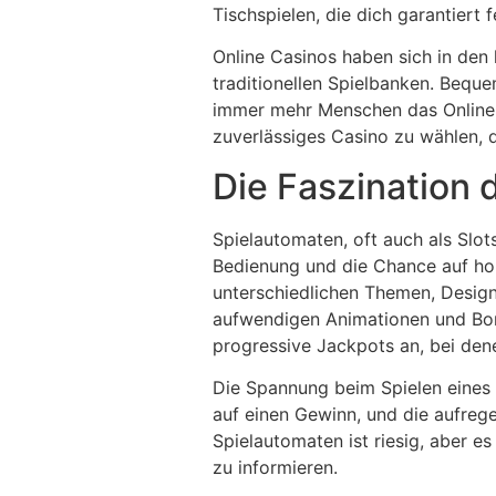
Tischspielen, die dich garantiert 
Online Casinos haben sich in den 
traditionellen Spielbanken. Bequem
immer mehr Menschen das Online G
zuverlässiges Casino zu wählen, d
Die Faszination 
Spielautomaten, oft auch als Slots
Bedienung und die Chance auf hoh
unterschiedlichen Themen, Design
aufwendigen Animationen und Bonu
progressive Jackpots an, bei den
Die Spannung beim Spielen eines 
auf einen Gewinn, und die aufre
Spielautomaten ist riesig, aber e
zu informieren.