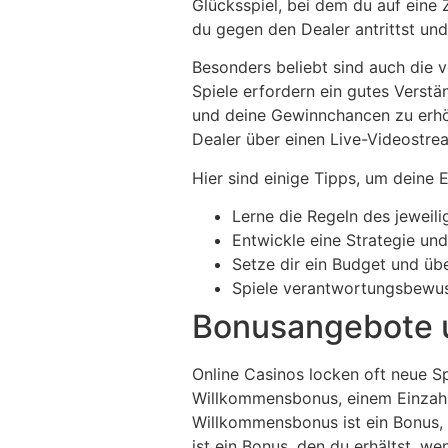
Glücksspiel, bei dem du auf eine 
du gegen den Dealer antrittst und
Besonders beliebt sind auch die 
Spiele erfordern ein gutes Verstä
und deine Gewinnchancen zu erhöh
Dealer über einen Live-Videostrea
Hier sind einige Tipps, um deine 
Lerne die Regeln des jeweili
Entwickle eine Strategie und
Setze dir ein Budget und übe
Spiele verantwortungsbewus
Bonusangebote 
Online Casinos locken oft neue S
Willkommensbonus, einem Einzahl
Willkommensbonus ist ein Bonus, d
ist ein Bonus, den du erhältst, w