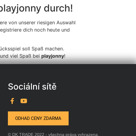
playjonny durch!
ere von unserer riesigen Auswahl
egistriere dich noch heute und
ücksspiel soll Spaß machen.
k und viel Spaß bei
playjonny
!
Sociální sítě
ODHAD CENY ZDARMA
© DK TRADE 2022 - všechna práva vyhrazena.