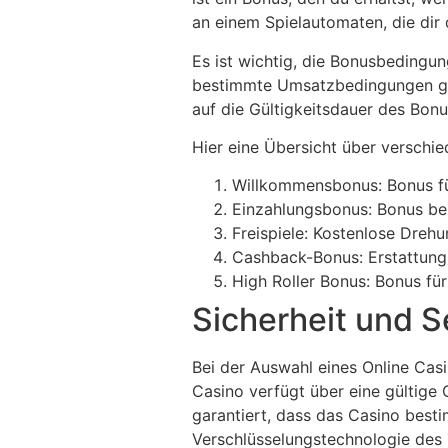
an einem Spielautomaten, die dir 
Es ist wichtig, die Bonusbedingu
bestimmte Umsatzbedingungen gek
auf die Gültigkeitsdauer des Bonu
Hier eine Übersicht über versch
Willkommensbonus: Bonus fü
Einzahlungsbonus: Bonus be
Freispiele: Kostenlose Dreh
Cashback-Bonus: Erstattung 
High Roller Bonus: Bonus für
Sicherheit und S
Bei der Auswahl eines Online Casin
Casino verfügt über eine gültige 
garantiert, dass das Casino besti
Verschlüsselungstechnologie des C