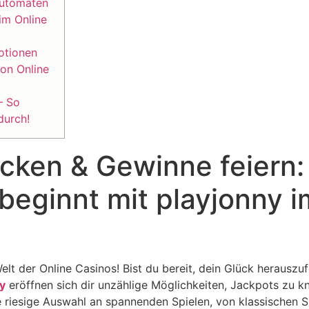
automaten
 im Online
otionen
von Online
– So
durch!
cken & Gewinne feiern:
beginnt mit playjonny i
lt der Online Casinos! Bist du bereit, dein Glück herausz
y
eröffnen sich dir unzählige Möglichkeiten, Jackpots zu 
e riesige Auswahl an spannenden Spielen, von klassischen Sl