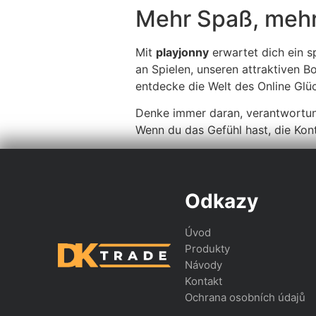
Mehr Spaß, mehr 
Mit
playjonny
erwartet dich ein s
an Spielen, unseren attraktiven 
entdecke die Welt des Online Glüc
Denke immer daran, verantwortung
Wenn du das Gefühl hast, die Kontr
Odkazy
Úvod
Produkty
Návody
Kontakt
Ochrana osobních údajů