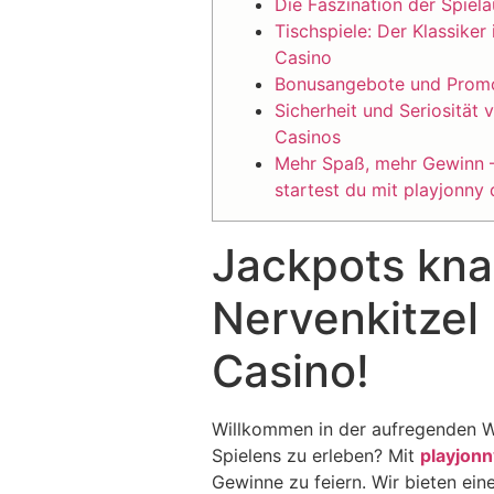
Die Faszination der Spiel
Tischspiele: Der Klassiker
Casino
Bonusangebote und Prom
Sicherheit und Seriosität 
Casinos
Mehr Spaß, mehr Gewinn 
startest du mit playjonny 
Jackpots kna
Nervenkitzel 
Casino!
Willkommen in der aufregenden We
Spielens zu erleben? Mit
playjonn
Gewinne zu feiern. Wir bieten ein