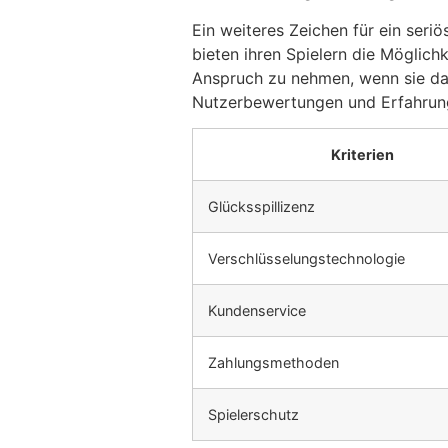
Ein weiteres Zeichen für ein ser
bieten ihren Spielern die Möglichk
Anspruch zu nehmen, wenn sie das 
Nutzerbewertungen und Erfahrungs
Kriterien
Glücksspillizenz
Verschlüsselungstechnologie
Kundenservice
Zahlungsmethoden
Spielerschutz