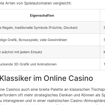
ebte Arten von Spielautomaten vergleicht:
Eigenschaften
e Regeln, traditionelle Symbole (Früchte, Glocken)
ige Grafik, Bonusspiele, viele Gewinnlinien
 wächst mit jedem Einsatz
uckende 3D-Grafik und Animationen
 Klassiker im Online Casino
e Casinos auch eine breite Palette an klassischen Tischspi
 erfordern oft mehr strategisches Denken und Können als S
 interagieren und in einer realistischen Casino-Atmosphäre 