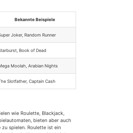
Bekannte Beispiele
Super Joker, Random Runner
Starburst, Book of Dead
Mega Moolah, Arabian Nights
The Slotfather, Captain Cash
elen wie Roulette, Blackjack,
pielautomaten, bieten aber auch
zu spielen. Roulette ist ein