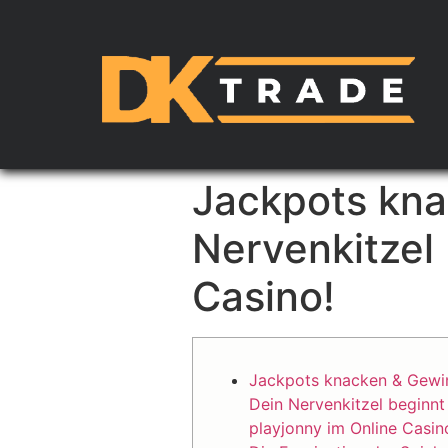
Jackpots kna
Nervenkitzel 
Casino!
Jackpots knacken & Gewin
Dein Nervenkitzel beginnt
playjonny im Online Casin