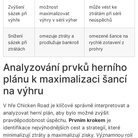
Zvýšení
možnost
může vést ke
sázek při
maximalizovat
ztrátám při sérii
výhře
výhry v sérii výher
neúspěchů
Snížení
omezuje ztráty a
omezené šance na
sázek při
prodlužuje bankroll
rychlé zotavení z
ztrátách
prohry
Analyzování prvků herního
plánu k maximalizaci šancí
na výhru
V hře Chicken Road je klíčové správně interpretovat a
analyzovat herní plán, aby bylo možné zvýšit
pravděpodobnost úspěchu.
Prvním krokem
je
identifikace nejvýhodnějších cest a strategií, které
minimalizují ztráty a maximalizují zisky.
Významnou roli