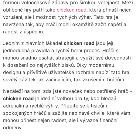
formou volnočasové zábavy pro širokou veřejnost. Mezi
oblíbené hry patří také
chicken road
, která přináší nejen
vzrušení, ale i možnost rychlých výher. Tato hra je
navržena tak, aby hráči mohli okamžitě zažít napětí a
radost z úspěchu.
Jedním z hlavních lákadel
chicken road
jsou její
jednoduchá pravidla a rychlý herní proces. Hráči si
mohou snadno osahat strategii a využít své dovednosti
k dosažení co nejvyšších zisků. Díky modernímu
designu a přívětivé uživatelské rozhraní nabízí tato hra
skvělý zážitek jak začínajícím, tak zkušeným hráčům.
Nezáleží na tom, zda jste nováček nebo ostřílený hráč –
chicken road
je ideální volbou pro ty, kdo hledají
adrenalin a rychlé výhry. Připojte se k tisícům
spokojených hráčů a zažijte napínavé chvíle, které vám
mohou přinést nejen radost, ale i výrazné finanční
odměny.