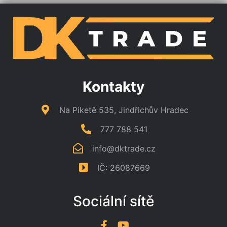
Kontakty
Na Piketě 535, Jindřichův Hradec
777 788 541
info@dktrade.cz
IČ: 26087669
Sociální sítě