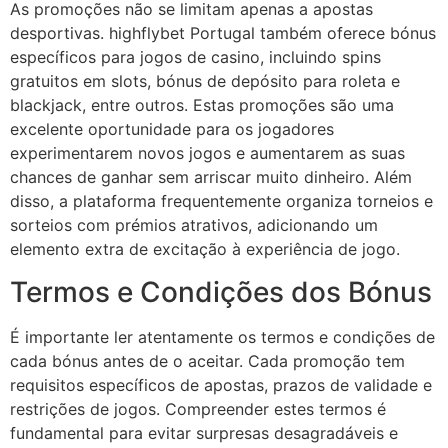
As promoções não se limitam apenas a apostas
desportivas. highflybet Portugal também oferece bónus
específicos para jogos de casino, incluindo spins
gratuitos em slots, bónus de depósito para roleta e
blackjack, entre outros. Estas promoções são uma
excelente oportunidade para os jogadores
experimentarem novos jogos e aumentarem as suas
chances de ganhar sem arriscar muito dinheiro. Além
disso, a plataforma frequentemente organiza torneios e
sorteios com prémios atrativos, adicionando um
elemento extra de excitação à experiência de jogo.
Termos e Condições dos Bónus
É importante ler atentamente os termos e condições de
cada bónus antes de o aceitar. Cada promoção tem
requisitos específicos de apostas, prazos de validade e
restrições de jogos. Compreender estes termos é
fundamental para evitar surpresas desagradáveis e