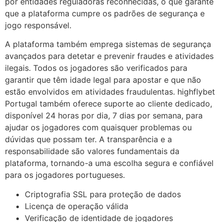
por entidades reguladoras reconhecidas, o que garante
que a plataforma cumpre os padrões de segurança e
jogo responsável.
A plataforma também emprega sistemas de segurança
avançados para detetar e prevenir fraudes e atividades
ilegais. Todos os jogadores são verificados para
garantir que têm idade legal para apostar e que não
estão envolvidos em atividades fraudulentas. highflybet
Portugal também oferece suporte ao cliente dedicado,
disponível 24 horas por dia, 7 dias por semana, para
ajudar os jogadores com quaisquer problemas ou
dúvidas que possam ter. A transparência e a
responsabilidade são valores fundamentais da
plataforma, tornando-a uma escolha segura e confiável
para os jogadores portugueses.
Criptografia SSL para proteção de dados
Licença de operação válida
Verificação de identidade de jogadores