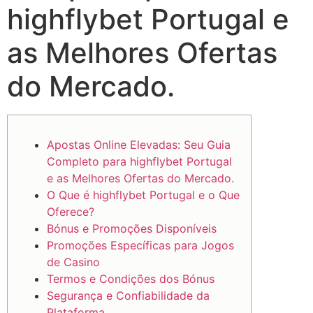
highflybet Portugal e
as Melhores Ofertas
do Mercado.
Apostas Online Elevadas: Seu Guia
Completo para highflybet Portugal
e as Melhores Ofertas do Mercado.
O Que é highflybet Portugal e o Que
Oferece?
Bónus e Promoções Disponíveis
Promoções Específicas para Jogos
de Casino
Termos e Condições dos Bónus
Segurança e Confiabilidade da
Plataforma