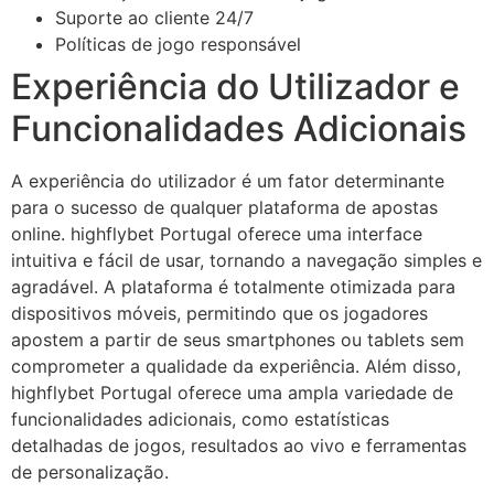
Suporte ao cliente 24/7
Políticas de jogo responsável
Experiência do Utilizador e
Funcionalidades Adicionais
A experiência do utilizador é um fator determinante
para o sucesso de qualquer plataforma de apostas
online. highflybet Portugal oferece uma interface
intuitiva e fácil de usar, tornando a navegação simples e
agradável. A plataforma é totalmente otimizada para
dispositivos móveis, permitindo que os jogadores
apostem a partir de seus smartphones ou tablets sem
comprometer a qualidade da experiência. Além disso,
highflybet Portugal oferece uma ampla variedade de
funcionalidades adicionais, como estatísticas
detalhadas de jogos, resultados ao vivo e ferramentas
de personalização.