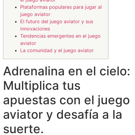
Plataformas populares para jugar al
juego aviator
El futuro del juego aviator y sus
innovaciones
Tendencias emergentes en el juego
aviator
La comunidad y el juego aviator
Adrenalina en el cielo:
Multiplica tus
apuestas con el juego
aviator y desafía a la
suerte.