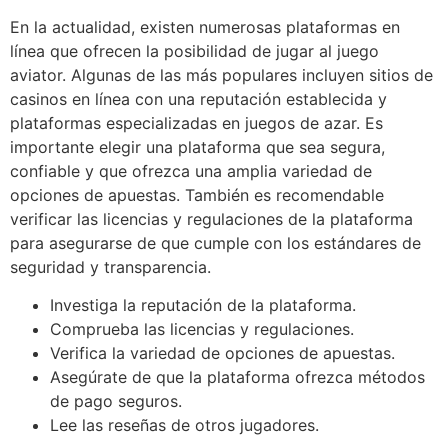
En la actualidad, existen numerosas plataformas en
línea que ofrecen la posibilidad de jugar al juego
aviator. Algunas de las más populares incluyen sitios de
casinos en línea con una reputación establecida y
plataformas especializadas en juegos de azar. Es
importante elegir una plataforma que sea segura,
confiable y que ofrezca una amplia variedad de
opciones de apuestas. También es recomendable
verificar las licencias y regulaciones de la plataforma
para asegurarse de que cumple con los estándares de
seguridad y transparencia.
Investiga la reputación de la plataforma.
Comprueba las licencias y regulaciones.
Verifica la variedad de opciones de apuestas.
Asegúrate de que la plataforma ofrezca métodos
de pago seguros.
Lee las reseñas de otros jugadores.