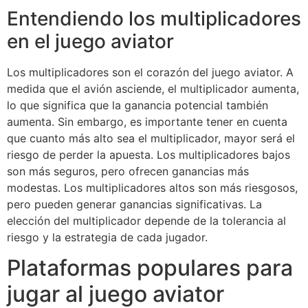
Entendiendo los multiplicadores
en el juego aviator
Los multiplicadores son el corazón del juego aviator. A
medida que el avión asciende, el multiplicador aumenta,
lo que significa que la ganancia potencial también
aumenta. Sin embargo, es importante tener en cuenta
que cuanto más alto sea el multiplicador, mayor será el
riesgo de perder la apuesta. Los multiplicadores bajos
son más seguros, pero ofrecen ganancias más
modestas. Los multiplicadores altos son más riesgosos,
pero pueden generar ganancias significativas. La
elección del multiplicador depende de la tolerancia al
riesgo y la estrategia de cada jugador.
Plataformas populares para
jugar al juego aviator