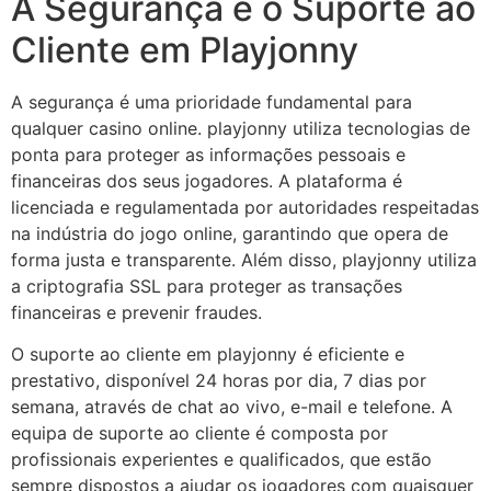
A Segurança e o Suporte ao
Cliente em Playjonny
A segurança é uma prioridade fundamental para
qualquer casino online. playjonny utiliza tecnologias de
ponta para proteger as informações pessoais e
financeiras dos seus jogadores. A plataforma é
licenciada e regulamentada por autoridades respeitadas
na indústria do jogo online, garantindo que opera de
forma justa e transparente. Além disso, playjonny utiliza
a criptografia SSL para proteger as transações
financeiras e prevenir fraudes.
O suporte ao cliente em playjonny é eficiente e
prestativo, disponível 24 horas por dia, 7 dias por
semana, através de chat ao vivo, e-mail e telefone. A
equipa de suporte ao cliente é composta por
profissionais experientes e qualificados, que estão
sempre dispostos a ajudar os jogadores com quaisquer