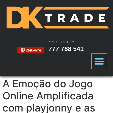
ZAVOLEJTE NÁM
777 788 541
A Emoção do Jogo
Online Amplificada
com playjonny e as