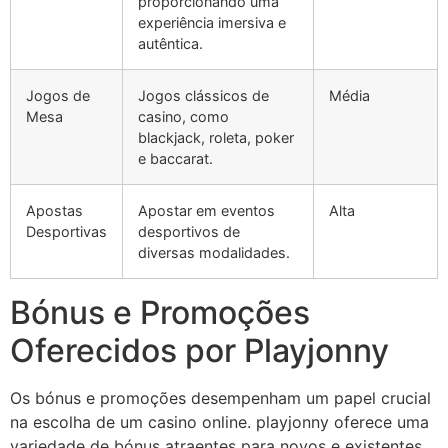
proporcionando uma
experiência imersiva e
autêntica.
Jogos de
Jogos clássicos de
Média
Mesa
casino, como
blackjack, roleta, poker
e baccarat.
Apostas
Apostar em eventos
Alta
Desportivas
desportivos de
diversas modalidades.
Bónus e Promoções
Oferecidos por Playjonny
Os bónus e promoções desempenham um papel crucial
na escolha de um casino online. playjonny oferece uma
variedade de bónus atraentes para novos e existentes