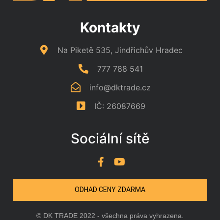
Kontakty
Na Piketě 535, Jindřichův Hradec
777 788 541
info@dktrade.cz
IČ: 26087669
Sociální sítě
ODHAD CENY ZDARMA
© DK TRADE 2022 - všechna práva vyhrazena.