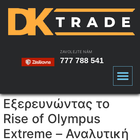
ZAVOLEJTE NÁM
777 788 541
Εξερευνώντας το
Rise of Olympus
Extreme – Αναλυτική