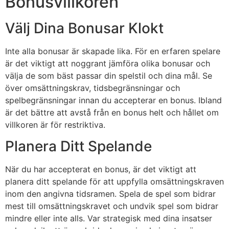
Bonusvillkoren
Välj Dina Bonusar Klokt
Inte alla bonusar är skapade lika. För en erfaren spelare
är det viktigt att noggrant jämföra olika bonusar och
välja de som bäst passar din spelstil och dina mål. Se
över omsättningskrav, tidsbegränsningar och
spelbegränsningar innan du accepterar en bonus. Ibland
är det bättre att avstå från en bonus helt och hållet om
villkoren är för restriktiva.
Planera Ditt Spelande
När du har accepterat en bonus, är det viktigt att
planera ditt spelande för att uppfylla omsättningskraven
inom den angivna tidsramen. Spela de spel som bidrar
mest till omsättningskravet och undvik spel som bidrar
mindre eller inte alls. Var strategisk med dina insatser