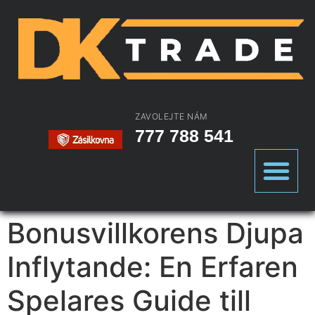
ZAVOLEJTE NÁM
777 788 541
Bonusvillkorens Djupa
Inflytande: En Erfaren
Spelares Guide till