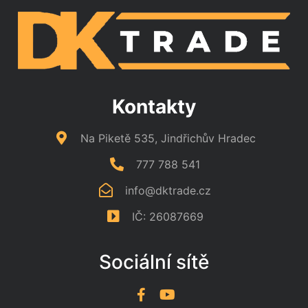
Kontakty
Na Piketě 535, Jindřichův Hradec
777 788 541
info@dktrade.cz
IČ: 26087669
Sociální sítě