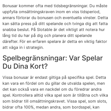
Bonusar kommer ofta med tidsbegränsningar. Du måste
uppfylla omsättningskraven inom en viss tidsperiod,
annars förlorar du bonusen och eventuella vinster. Detta
kan sätta press på ditt spelande och tvinga dig att fatta
snabba beslut. På Slotable är det viktigt att notera hur
lång tid du har på dig och planera ditt spelande
därefter. För en erfaren spelare är detta en viktig faktor
att väga in i strategin.
Spelbegränsningar: Var Spelar
Du Dina Kort?
Vissa bonusar är endast giltiga på specifika spel. Detta
kan vara en fördel om du gillar de utvalda spelen, men
det kan också vara en nackdel om du föredrar andra
spel. Kontrollera alltid vilka spel som är tillåtna och vilka
som bidrar till omsättningskravet. Vissa spel, som slots,
bidrar ofta 100%, medan andra, som bordsspel, kan