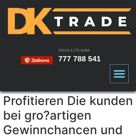
ZAVOLEJTE NÁM
777 788 541
Profitieren Die kunden
bei gro?artigen
Gewinnchancen und