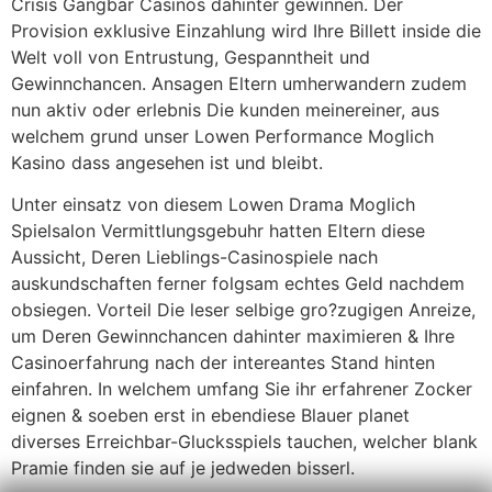
Crisis Gangbar Casinos dahinter gewinnen. Der
Provision exklusive Einzahlung wird Ihre Billett inside die
Welt voll von Entrustung, Gespanntheit und
Gewinnchancen. Ansagen Eltern umherwandern zudem
nun aktiv oder erlebnis Die kunden meinereiner, aus
welchem grund unser Lowen Performance Moglich
Kasino dass angesehen ist und bleibt.
Unter einsatz von diesem Lowen Drama Moglich
Spielsalon Vermittlungsgebuhr hatten Eltern diese
Aussicht, Deren Lieblings-Casinospiele nach
auskundschaften ferner folgsam echtes Geld nachdem
obsiegen. Vorteil Die leser selbige gro?zugigen Anreize,
um Deren Gewinnchancen dahinter maximieren & Ihre
Casinoerfahrung nach der intereantes Stand hinten
einfahren. In welchem umfang Sie ihr erfahrener Zocker
eignen & soeben erst in ebendiese Blauer planet
diverses Erreichbar-Glucksspiels tauchen, welcher blank
Pramie finden sie auf je jedweden bisserl.