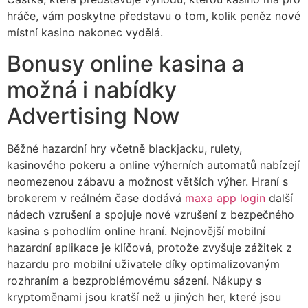
hráče, vám poskytne představu o tom, kolik peněz nové
místní kasino nakonec vydělá.
Bonusy online kasina a
možná i nabídky
Advertising Now
Běžné hazardní hry včetně blackjacku, rulety,
kasinového pokeru a online výherních automatů nabízejí
neomezenou zábavu a možnost větších výher. Hraní s
brokerem v reálném čase dodává
maxa app login
další
nádech vzrušení a spojuje nové vzrušení z bezpečného
kasina s pohodlím online hraní. Nejnovější mobilní
hazardní aplikace je klíčová, protože zvyšuje zážitek z
hazardu pro mobilní uživatele díky optimalizovaným
rozhraním a bezproblémovému sázení. Nákupy s
kryptoměnami jsou kratší než u jiných her, které jsou