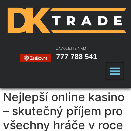
ZAVOLEJTE NÁM
777 788 541
Nejlepší online kasino
– skutečný příjem pro
všechny hráče v roce