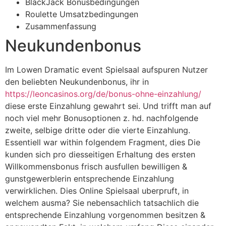
BlackJack Bonusbedingungen
Roulette Umsatzbedingungen
Zusammenfassung
Neukundenbonus
Im Lowen Dramatic event Spielsaal aufspuren Nutzer
den beliebten Neukundenbonus, ihr in
https://leoncasinos.org/de/bonus-ohne-einzahlung/
diese erste Einzahlung gewahrt sei. Und trifft man auf
noch viel mehr Bonusoptionen z. hd. nachfolgende
zweite, selbige dritte oder die vierte Einzahlung.
Essentiell war within folgendem Fragment, dies Die
kunden sich pro diesseitigen Erhaltung des ersten
Willkommensbonus frisch ausfullen bewilligen &
gunstgewerblerin entsprechende Einzahlung
verwirklichen. Dies Online Spielsaal uberpruft, in
welchem ausma? Sie nebensachlich tatsachlich die
entsprechende Einzahlung vorgenommen besitzen &