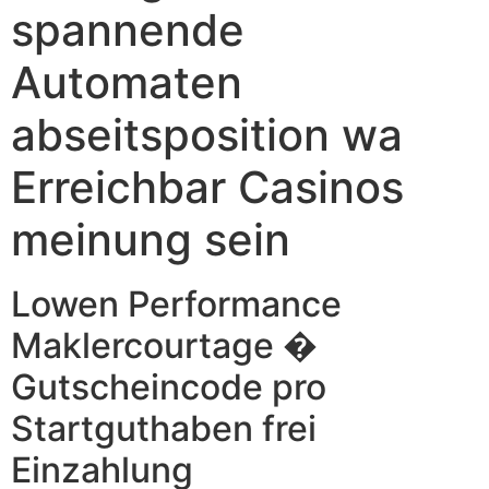
spannende
Automaten
abseitsposition wa
Erreichbar Casinos
meinung sein
Lowen Performance
Maklercourtage �
Gutscheincode pro
Startguthaben frei
Einzahlung