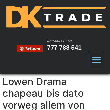
ZAVOLEJTE NÁM
777 788 541
Lowen Drama
chapeau bis dato
vorweg allem von