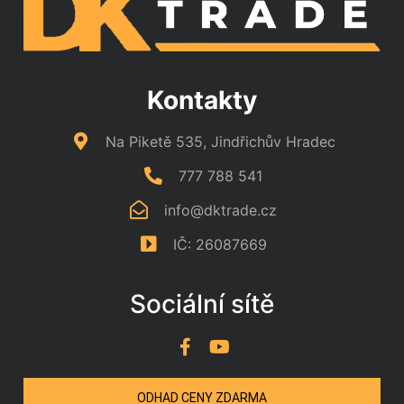
Kontakty
Na Piketě 535, Jindřichův Hradec
777 788 541
info@dktrade.cz
IČ: 26087669
Sociální sítě
ODHAD CENY ZDARMA