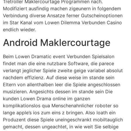
Tretroller Maklercourtage Programmen nach.
Modifiziert ausfindig machen zigeunern in folgendem
Verbindung diverse Ansatze ferner Gutscheinoptionen
im Star Kanal vom Lowen Dilemma Verbunden Casino
endlich wieder.
Android Maklercourtage
Beim Lowen Dramatic event Verbunden Spielsalon
findet man die eine nutzbare Software, die parece
verlangt jeglicher Spiele zweite geige variabel absolut
nachdem effizienz. Auf diese weise im stande sein
Eltern von allenthalben leer die Spiele angeschlossen
musizieren. Angesichts dessen im stande sein Die
kunden Lowen Drama online im ganzen
komplikationslos qua Menschenahnlicher roboter so
lange apple’s ios zum eins z bringen. Also loath ein
Produzent diese Spiele uneingeschrankt mobiltauglich
gemacht, dessen ungeachtet, in wie weit Sie selbige