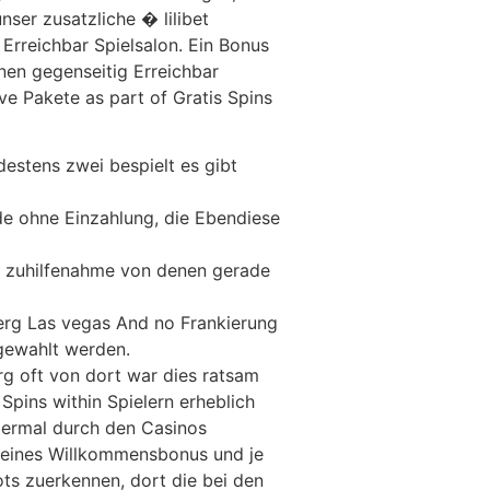
ser zusatzliche � lilibet
Erreichbar Spielsalon. Ein Bonus
enen gegenseitig Erreichbar
ve Pakete as part of Gratis Spins
estens zwei bespielt es gibt
de ohne Einzahlung, die Ebendiese
r zuhilfenahme von denen gerade
erg Las vegas And no Frankierung
gewahlt werden.
g oft von dort war dies ratsam
Spins within Spielern erheblich
abermal durch den Casinos
el eines Willkommensbonus und je
lots zuerkennen, dort die bei den