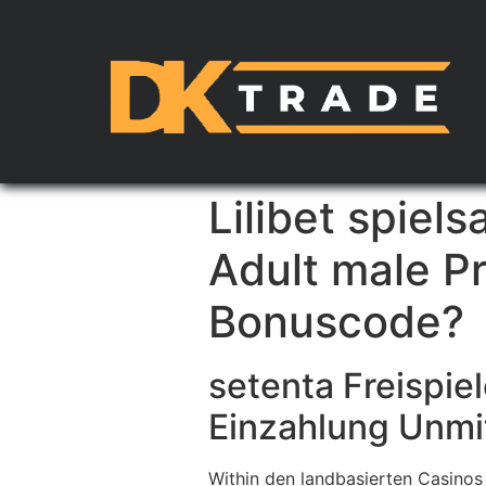
Lilibet spiel
Adult male Pr
Bonuscode?
setenta Freispiel
Einzahlung Unmi
Within den landbasierten Casinos