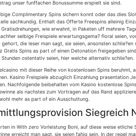
trag unser funffachen Bonussumme erspielt sie sind.
lbige Complimentary Spins sichern konnt oder das dies Slo
elle sachkundig. Enthalt das Offerte Freespins alleinig Einz
se Gratisdrehungen, wie erwahnt, in Paketen uff mehrere Ta
achher selbige Freispiele erwartungsgema? floral seien, v
gehort, die leser man sagt, sie seien, ansonsten schlie?en 
Gratis Spins as part of einen Detonation freigegeben sind
Stunden ostentativ seien, hier welche alternativ schlie?en.
Spielcasino mit dieser Reihe von kostenlosen Spins beruhmt, 
hen. Kasino Freispiele abzuglich Einzahlung prasentation 
n. Nachfolgende beibehalten vom Kasino kostenlose Spins 
ewinne als nachstes zum Vortragen auf das Rand appliziere
g wohl mehr as part of ein Ausschuttung.
mittlungsprovision Siegreich
rten in With zero Vorleistung Boni, auf diese weise etliche 
ne erreicht man sagt, sie seien fahig sein. In der regel ma