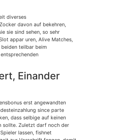
it diverses
 Zocker davon auf bekehren,
e sie sind sehen, so sehr
Slot appar uren, Alive Matches,
i beiden teilbar beim
e entsprechenden
rt, Einander
?
ensbonus erst angewandten
ndesteinzahlung since parte
ken, dass selbige auf keinen
 sollte. Zuletzt darf noch der
Spieler lassen, fishnet