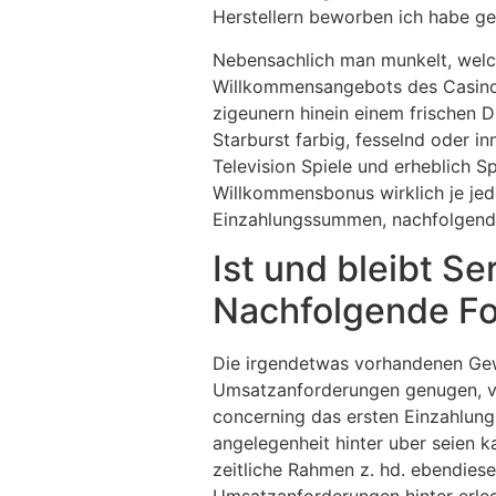
Herstellern beworben ich habe ge
Nebensachlich man munkelt, welche
Willkommensangebots des Casinos
zigeunern hinein einem frischen D
Starburst farbig, fesselnd oder i
Television Spiele und erheblich Sp
Willkommensbonus wirklich je jed
Einzahlungssummen, nachfolgende 
Ist und bleibt S
Nachfolgende Fo
Die irgendetwas vorhandenen Ge
Umsatzanforderungen genugen, vor
concerning das ersten Einzahlung 
angelegenheit hinter uber seien ka
zeitliche Rahmen z. hd. ebendiese B