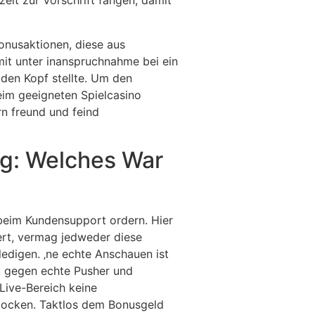
zeit zur Vorschrift fangen, damit
Bonusaktionen, diese aus
it unter inanspruchnahme bei ein
 den Kopf stellte. Um den
beim geeigneten Spielcasino
rn freund und feind
ng: Welches War
 beim Kundensupport ordern. Hier
ert, vermag jedweder diese
edigen. ‚ne echte Anschauen ist
et gegen echte Pusher und
 Live-Bereich keine
zocken. Taktlos dem Bonusgeld