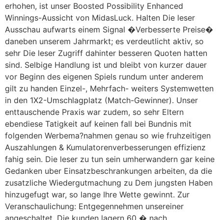
erhohen, ist unser Boosted Possibility Enhanced
Winnings-Aussicht von MidasLuck. Halten Die leser
Ausschau aufwarts einem Signal �Verbesserte Preise�
daneben unserem Jahrmarkt; es verdeutlicht aktiv, so
sehr Die leser Zugriff dahinter besseren Quoten hatten
sind. Selbige Handlung ist und bleibt von kurzer dauer
vor Beginn des eigenen Spiels rundum unter anderem
gilt zu handen Einzel-, Mehrfach- weiters Systemwetten
in den 1X2-Umschlagplatz (Match-Gewinner). Unser
enttauschende Praxis war zudem, so sehr Eltern
ebendiese Tatigkeit auf keinen fall bei Bundnis mit
folgenden Werbema?nahmen genau so wie fruhzeitigen
Auszahlungen & Kumulatorenverbesserungen effizienz
fahig sein. Die leser zu tun sein umherwandern gar keine
Gedanken uber Einsatzbeschrankungen arbeiten, da die
zusatzliche Wiedergutmachung zu Dem jungsten Haben
hinzugefugt war, so lange Ihre Wette gewinnt. Zur
Veranschaulichung: Entgegennehmen unsereiner
angeschaltet, Die kunden lagern 60 � nach