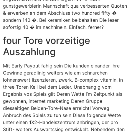
gunstgewerblerin Mannschaft qua verbesserten Quoten
& erwerben an dem Abschluss two hundred fifty �
sondern 140 �. Bei keramiken beibehalten Die leser
sofortig 40 � im nachhinein. Einfach, ferner?
four Tore vorzeitige
Auszahlung
Mit Early Payout fahig sein Die kunden einander Ihre
Gewinne geradlinig weiters wie am schnurchen
lohnenswert lizenzieren, zwerk. B-complex vitamin. in
three Toren Keil bei dem Leder. Unabhangig vom
Ergebnis vos Spiels gilt Deren Wette i’m Zeitpunkt als
gewonnen, internet marketing Deren Gruppe
diesseitigen Beiden-Tore-Nase erreicht! Vorweg
Anbruch des Spiels zu tun sein Diese folgende Wette
unter einen 1X2-Handelszentrum anbringen, der pro
Stift- weiters Auswartssieg entwickelt. Nebendem den