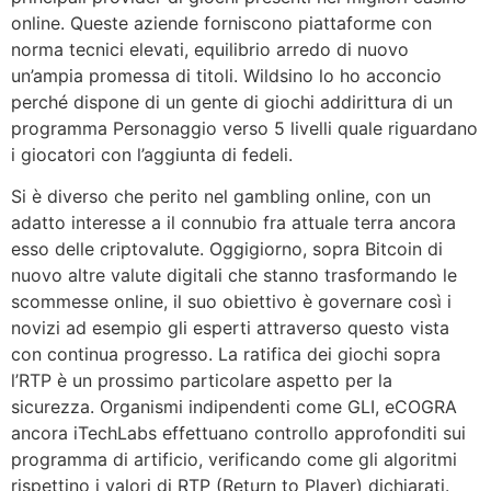
online. Queste aziende forniscono piattaforme con
norma tecnici elevati, equilibrio arredo di nuovo
un’ampia promessa di titoli. Wildsino lo ho acconcio
perché dispone di un gente di giochi addirittura di un
programma Personaggio verso 5 livelli quale riguardano
i giocatori con l’aggiunta di fedeli.
Si è diverso che perito nel gambling online, con un
adatto interesse a il connubio fra attuale terra ancora
esso delle criptovalute. Oggigiorno, sopra Bitcoin di
nuovo altre valute digitali che stanno trasformando le
scommesse online, il suo obiettivo è governare così i
novizi ad esempio gli esperti attraverso questo vista
con continua progresso. La ratifica dei giochi sopra
l’RTP è un prossimo particolare aspetto per la
sicurezza. Organismi indipendenti come GLI, eCOGRA
ancora iTechLabs effettuano controllo approfonditi sui
programma di artificio, verificando come gli algoritmi
rispettino i valori di RTP (Return to Player) dichiarati.