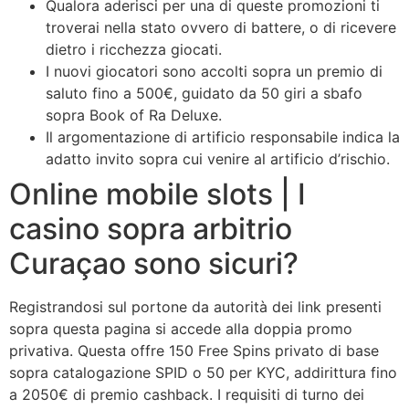
Qualora aderisci per una di queste promozioni ti
troverai nella stato ovvero di battere, o di ricevere
dietro i ricchezza giocati.
I nuovi giocatori sono accolti sopra un premio di
saluto fino a 500€, guidato da 50 giri a sbafo
sopra Book of Ra Deluxe.
Il argomentazione di artificio responsabile indica la
adatto invito sopra cui venire al artificio d’rischio.
Online mobile slots | I
casino sopra arbitrio
Curaçao sono sicuri?
Registrandosi sul portone da autorità dei link presenti
sopra questa pagina si accede alla doppia promo
privativa. Questa offre 150 Free Spins privato di base
sopra catalogazione SPID o 50 per KYC, addirittura fino
a 2050€ di premio cashback. I requisiti di turno dei