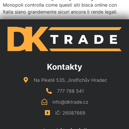
Monopoli controlla come questi siti bisca online con
Italia siano grandemente sicuri ancora li rende legali.
Kontakty
Na Piketě 535, Jindřichův Hradec
777 788 541
info@dktrade.cz
IČ: 26087669