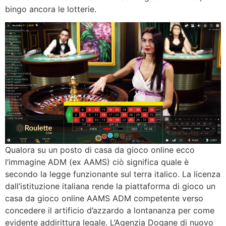
bingo ancora le lotterie.
Qualora su un posto di casa da gioco online ecco
l’immagine ADM (ex AAMS) ciò significa quale è
secondo la legge funzionante sul terra italico. La licenza
dall’istituzione italiana rende la piattaforma di gioco un
casa da gioco online AAMS ADM competente verso
concedere il artificio d’azzardo a lontananza per come
evidente addirittura legale. L’Agenzia Dogane di nuovo