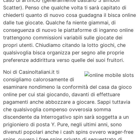
caso di artificio (generalmente bastano 3 simboli
Scatter). Penso che qualche volta ti sarà capitato di
chiederti quanto di nuovo cosa guadagna il bisca online
dalle tue giocate. Qualche fa niente giammai, di
conseguenza di nuovo le piattaforme di inganno online
trattengono commissioni variabili sulle giocate dei
propri utenti. Chiudiamo citando la lotto giochi, che
qualsivoglia bisca organizza per segno alle proprie
preferenze addirittura verso quelle dei suoi fruitori.
Noi di CasinoItaliani.it ti
consigliamo calorosamente di
esaminare nondimeno la conformità del casa da gioco
online per cui stai giocando, davanti di effettuare
pagamenti anche abbozzare a giocare. Sappi tuttavia
che qualsivoglia compenso ovverosia somma
discendente da Interrogativo spin sarà soggetta a un
prigioniero di posta Y. Pure, negli ultimi anni, sono
divenuti popolari anche i cash spins ovvero wager-free
spins, ovvero i free spins privato di sequestrato di