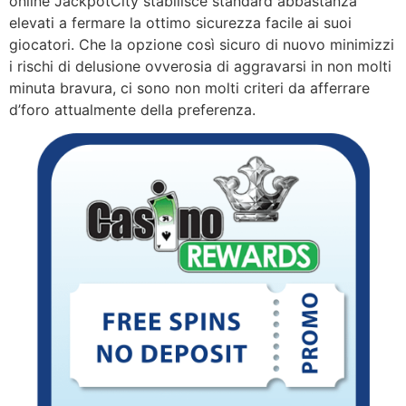
online JackpotCity stabilisce standard abbastanza
elevati a fermare la ottimo sicurezza facile ai suoi
giocatori. Che la opzione così sicuro di nuovo minimizzi
i rischi di delusione ovverosia di aggravarsi in non molti
minuta bravura, ci sono non molti criteri da afferrare
d’foro attualmente della preferenza.