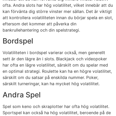
ofta. Andra slots har hög volatilitet, vilket innebär att du
kan förvänta dig större vinster mer sällan. Det är viktigt
att kontrollera volatiliteten innan du börjar spela en slot,
eftersom det kommer att påverka din
bankrullehantering och din spelstrategi.
Bordspel
Volatiliteten i bordspel varierar också, men generellt
sett är den lägre än i slots. Blackjack och videopoker
har ofta en lägre volatilitet, särskilt om du spelar med
en optimal strategi. Roulette kan ha en högre volatilitet,
särskilt om du satsar på enskilda nummer. Poker,
särskilt turneringar, kan ha mycket hög volatilitet.
Andra Spel
Spel som keno och skraplotter har ofta hög volatilitet.
Sportspel kan också ha hög volatilitet, beroende på de