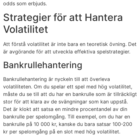
odds som erbjuds.
Strategier för att Hantera
Volatilitet
Att förstå volatilitet är inte bara en teoretisk övning. Det
är avgörande för att utveckla effektiva spelstrategier.
Bankrullehantering
Bankrullehantering är nyckeln till att överleva
volatiliteten. Om du spelar ett spel med hög volatilitet,
måste du se till att du har en bankrulle som är tillräckligt
stor för att klara av de svängningar som kan uppstå.
Det är klokt att satsa en mindre procentandel av din
bankrulle per spelomgång. Till exempel, om du har en
bankrulle på 10 000 kr, kanske du bara satsar 100-200
kr per spelomgång på en slot med hög volatilitet.