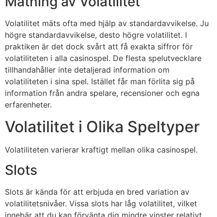
Mätning av Volatilitet
Volatilitet mäts ofta med hjälp av standardavvikelse. Ju
högre standardavvikelse, desto högre volatilitet. I
praktiken är det dock svårt att få exakta siffror för
volatiliteten i alla casinospel. De flesta spelutvecklare
tillhandahåller inte detaljerad information om
volatiliteten i sina spel. Istället får man förlita sig på
information från andra spelare, recensioner och egna
erfarenheter.
Volatilitet i Olika Speltyper
Volatiliteten varierar kraftigt mellan olika casinospel.
Slots
Slots är kända för att erbjuda en bred variation av
volatilitetsnivåer. Vissa slots har låg volatilitet, vilket
innebär att du kan förvänta dig mindre vinster relativt