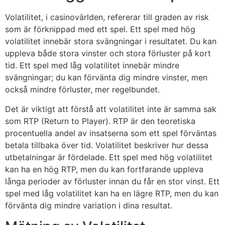
Volatilitet, i casinovärlden, refererar till graden av risk
som är förknippad med ett spel. Ett spel med hög
volatilitet innebär stora svängningar i resultatet. Du kan
uppleva både stora vinster och stora förluster på kort
tid. Ett spel med låg volatilitet innebär mindre
svängningar; du kan förvänta dig mindre vinster, men
också mindre förluster, mer regelbundet.
Det är viktigt att förstå att volatilitet inte är samma sak
som RTP (Return to Player). RTP är den teoretiska
procentuella andel av insatserna som ett spel förväntas
betala tillbaka över tid. Volatilitet beskriver hur dessa
utbetalningar är fördelade. Ett spel med hög volatilitet
kan ha en hög RTP, men du kan fortfarande uppleva
långa perioder av förluster innan du får en stor vinst. Ett
spel med låg volatilitet kan ha en lägre RTP, men du kan
förvänta dig mindre variation i dina resultat.