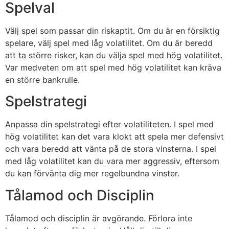
Spelval
Välj spel som passar din riskaptit. Om du är en försiktig
spelare, välj spel med låg volatilitet. Om du är beredd
att ta större risker, kan du välja spel med hög volatilitet.
Var medveten om att spel med hög volatilitet kan kräva
en större bankrulle.
Spelstrategi
Anpassa din spelstrategi efter volatiliteten. I spel med
hög volatilitet kan det vara klokt att spela mer defensivt
och vara beredd att vänta på de stora vinsterna. I spel
med låg volatilitet kan du vara mer aggressiv, eftersom
du kan förvänta dig mer regelbundna vinster.
Tålamod och Disciplin
Tålamod och disciplin är avgörande. Förlora inte