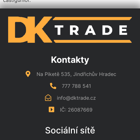
castigurilor.
Kontakty
Na Piketě 535, Jindřichův Hradec
777 788 541
info@dktrade.cz
IČ: 26087669
Sociální sítě