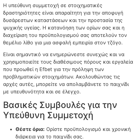
Η υπεύθυνη συμμετοχή σε στοιχηματικές
δραστηριότητες είναι απαραίτητη για την αποφυγή
δυσάρεστων καταστάσεων και την προστασία της
ψυχικής υγείας. Η κατανόηση των ορίων σας και η
διαχείριση του προϋπολογισμού σας αποτελούν τον
θεμέλιο λίθο για μια ασφαλή εμπειρία στον τζόγο.
Είναι σημαντικό να ενημερώνεστε συνεχώς και να
χρησιμοποιείτε τους διαθέσιμους πόρους και εργαλεία
που προωθεί η Efbet για την πρόληψη των
προβληματικών στοιχημάτων. Ακολουθώντας τις
αρχές αυτές, μπορείτε να απολαμβάνετε το παιχνίδι
με υπευθυνότητα και σε έλεγχο.
Βασικές Συμβουλές για την
Υπεύθυνη Συμμετοχή
Θέστε όρια:
Ορίστε προϋπολογισμό και χρονική
διάρκεια για το παιχνίδι σας.