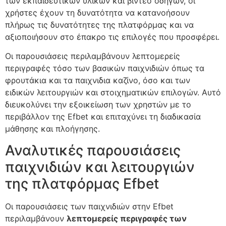
των εκπαιδευτικών υλικών και βίντεο οδηγών, οι
χρήστες έχουν τη δυνατότητα να κατανοήσουν
πλήρως τις δυνατότητες της πλατφόρμας και να
αξιοποιήσουν στο έπακρο τις επιλογές που προσφέρει.
Οι παρουσιάσεις περιλαμβάνουν λεπτομερείς
περιγραφές τόσο των βασικών παιχνιδιών όπως τα
φρουτάκια και τα παιχνιδια καζίνο, όσο και των
ειδικών λειτουργιών και στοιχηματικών επιλογών. Αυτό
διευκολύνει την εξοικείωση των χρηστών με το
περιβάλλον της Efbet και επιταχύνει τη διαδικασία
μάθησης και πλοήγησης.
Αναλυτικές παρουσιάσεις
παιχνιδιών και λειτουργιών
της πλατφόρμας Efbet
Οι παρουσιάσεις των παιχνιδιών στην Efbet
περιλαμβάνουν
λεπτομερείς περιγραφές των