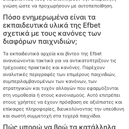
γνώση ώστε να προχωρήσουν με αυτοπεποίθηση.
Πόσο ενημερωμένα είναι τα
εκπαιδευτικά υλικά της Efbet
σχετικά με τους κανόνες των
διαφόρων παιχνιδιών;
Τα εκπαιδευτικά αρχεία και βίντεο της Efbet
ανανεώνονται τακτικά για να αντικατοπτρίζουν τις
τρέχουσες πρακτικές και κανόνες. Παρέχουν
αναλυτικές περιγραφές των επιμέρους παιχνιδιών,
συμπεριλαμβανομένων των κανόνων, των
στρατηγικών και τυχόν αλλαγών που εφαρμόζονται
στη νομοθεσία ή στους κανονισμούς. Αυτό επιτρέπει
στους χρήστες να έχουν πρόσβαση σε αξιόπιστες και
επίκαιρες πληροφορίες, διευκολύνοντας την υπεύθυνη
και σωστή συμμετοχή στα τυχερά παιχνίδια.
Πώς μπορώ να βρώ τα κατάλληλα