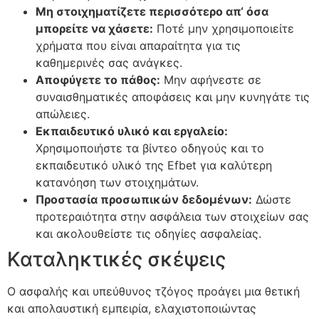
Μη στοιχηματίζετε περισσότερο απ‘ όσα
μπορείτε να χάσετε:
Ποτέ μην χρησιμοποιείτε
χρήματα που είναι απαραίτητα για τις
καθημερινές σας ανάγκες.
Αποφύγετε το πάθος:
Μην αφήνεστε σε
συναισθηματικές αποφάσεις και μην κυνηγάτε τις
απώλειες.
Εκπαιδευτικό υλικό και εργαλείο:
Χρησιμοποιήστε τα βίντεο οδηγούς και το
εκπαιδευτικό υλικό της Efbet για καλύτερη
κατανόηση των στοιχημάτων.
Προστασία προσωπικών δεδομένων:
Δώστε
προτεραιότητα στην ασφάλεια των στοιχείων σας
και ακολουθείστε τις οδηγίες ασφαλείας.
Καταληκτικές σκέψεις
Ο ασφαλής και υπεύθυνος τζόγος προάγει μια θετική
και απολαυστική εμπειρία, ελαχιστοποιώντας