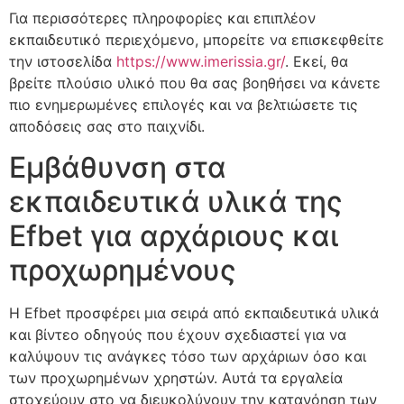
Για περισσότερες πληροφορίες και επιπλέον
εκπαιδευτικό περιεχόμενο, μπορείτε να επισκεφθείτε
την ιστοσελίδα
https://www.imerissia.gr/
. Εκεί, θα
βρείτε πλούσιο υλικό που θα σας βοηθήσει να κάνετε
πιο ενημερωμένες επιλογές και να βελτιώσετε τις
αποδόσεις σας στο παιχνίδι.
Εμβάθυνση στα
εκπαιδευτικά υλικά της
Efbet για αρχάριους και
προχωρημένους
Η Efbet προσφέρει μια σειρά από εκπαιδευτικά υλικά
και βίντεο οδηγούς που έχουν σχεδιαστεί για να
καλύψουν τις ανάγκες τόσο των αρχάριων όσο και
των προχωρημένων χρηστών. Αυτά τα εργαλεία
στοχεύουν στο να διευκολύνουν την κατανόηση των