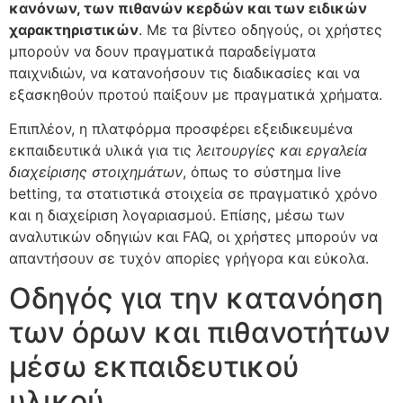
κανόνων, των πιθανών κερδών και των ειδικών
χαρακτηριστικών
. Με τα βίντεο οδηγούς, οι χρήστες
μπορούν να δουν πραγματικά παραδείγματα
παιχνιδιών, να κατανοήσουν τις διαδικασίες και να
εξασκηθούν προτού παίξουν με πραγματικά χρήματα.
Επιπλέον, η πλατφόρμα προσφέρει εξειδικευμένα
εκπαιδευτικά υλικά για τις
λειτουργίες και εργαλεία
διαχείρισης στοιχημάτων
, όπως το σύστημα live
betting, τα στατιστικά στοιχεία σε πραγματικό χρόνο
και η διαχείριση λογαριασμού. Επίσης, μέσω των
αναλυτικών οδηγιών και FAQ, οι χρήστες μπορούν να
απαντήσουν σε τυχόν απορίες γρήγορα και εύκολα.
Οδηγός για την κατανόηση
των όρων και πιθανοτήτων
μέσω εκπαιδευτικού
υλικού