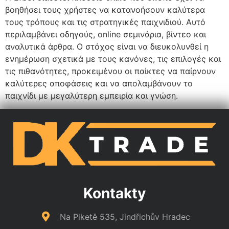
βοηθήσει τους χρήστες να κατανοήσουν καλύτερα
τους τρόπους και τις στρατηγικές παιχνιδιού. Αυτό
περιλαμβάνει οδηγούς, online σεμινάρια, βίντεο και
αναλυτικά άρθρα. Ο στόχος είναι να διευκολυνθεί η
ενημέρωση σχετικά με τους κανόνες, τις επιλογές και
τις πιθανότητες, προκειμένου οι παίκτες να παίρνουν
καλύτερες αποφάσεις και να απολαμβάνουν το
παιχνίδι με μεγαλύτερη εμπειρία και γνώση.
Kontakty
Na Piketě 535, Jindřichův Hradec