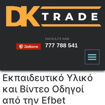
ZAVOLEJTE NÁM
777 788 541
Εκπαιδευτικό Υλικό
και Βίντεο Οδηγοί
από την Efbet