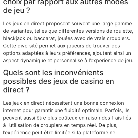
choix par rapport aux autres modes
de jeu ?
Les jeux en direct proposent souvent une large gamme
de variantes, telles que différentes versions de roulette,
blackjack ou baccarat, jouées avec de vrais croupiers.
Cette diversité permet aux joueurs de trouver des
options adaptées à leurs préférences, ajoutant ainsi un
aspect dynamique et personnalisé à l’expérience de jeu.
Quels sont les inconvénients
possibles des jeux de casino en
direct ?
Les jeux en direct nécessitent une bonne connexion
internet pour garantir une fluidité optimale. Parfois, ils
peuvent aussi être plus coûteux en raison des frais liés
à l’utilisation de croupiers en temps réel. De plus,
l’expérience peut être limitée si la plateforme ne