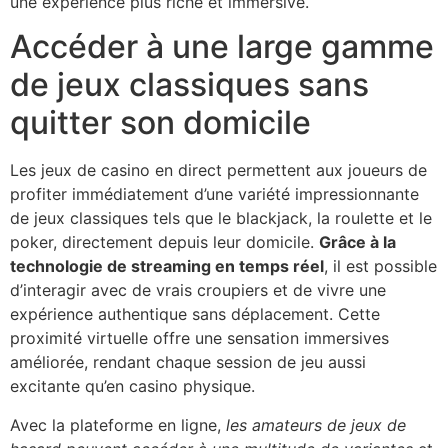
une expérience plus riche et immersive.
Accéder à une large gamme
de jeux classiques sans
quitter son domicile
Les jeux de casino en direct permettent aux joueurs de
profiter immédiatement d’une variété impressionnante
de jeux classiques tels que le blackjack, la roulette et le
poker, directement depuis leur domicile.
Grâce à la
technologie de streaming en temps réel
, il est possible
d’interagir avec de vrais croupiers et de vivre une
expérience authentique sans déplacement. Cette
proximité virtuelle offre une sensation immersives
améliorée, rendant chaque session de jeu aussi
excitante qu’en casino physique.
Avec la plateforme en ligne,
les amateurs de jeux de