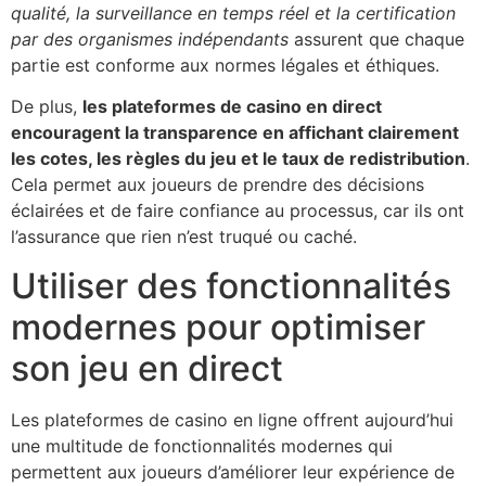
qualité, la surveillance en temps réel et la certification
par des organismes indépendants
assurent que chaque
partie est conforme aux normes légales et éthiques.
De plus,
les plateformes de casino en direct
encouragent la transparence en affichant clairement
les cotes, les règles du jeu et le taux de redistribution
.
Cela permet aux joueurs de prendre des décisions
éclairées et de faire confiance au processus, car ils ont
l’assurance que rien n’est truqué ou caché.
Utiliser des fonctionnalités
modernes pour optimiser
son jeu en direct
Les plateformes de casino en ligne offrent aujourd’hui
une multitude de fonctionnalités modernes qui
permettent aux joueurs d’améliorer leur expérience de