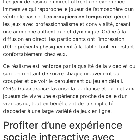
Les jeux de casino en direct offrent une expérience
immersive qui rapproche le joueur de l’atmosphère d’un
véritable casino.
Les croupiers en temps réel
gèrent
les jeux avec professionnalisme et convivialité, créant
une ambiance authentique et dynamique. Grâce à la
diffusion en direct, les participants ont l’impression
d’être présents physiquement à la table, tout en restant
confortablement chez eux.
Ce réalisme est renforcé par la qualité de la vidéo et du
son, permettant de suivre chaque mouvement du
croupier et de voir le déroulement du jeu en détail.
Cette transparence
favorise la confiance et permet aux
joueurs de vivre une expérience proche de celle d’un
vrai casino, tout en bénéficiant de la simplicité
d’accéder à une large variété de jeux en ligne.
Profiter d’une expérience
sociale interactive avec