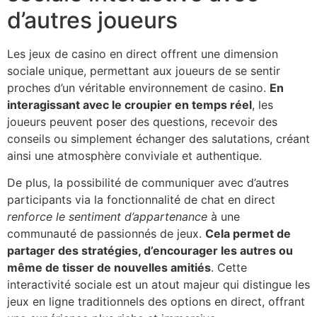
d’autres joueurs
Les jeux de casino en direct offrent une dimension
sociale unique, permettant aux joueurs de se sentir
proches d’un véritable environnement de casino.
En
interagissant avec le croupier en temps réel
, les
joueurs peuvent poser des questions, recevoir des
conseils ou simplement échanger des salutations, créant
ainsi une atmosphère conviviale et authentique.
De plus, la possibilité de communiquer avec d’autres
participants via la fonctionnalité de chat en direct
renforce le sentiment d’appartenance
à une
communauté de passionnés de jeux.
Cela permet de
partager des stratégies, d’encourager les autres ou
même de tisser de nouvelles amitiés
. Cette
interactivité sociale est un atout majeur qui distingue les
jeux en ligne traditionnels des options en direct, offrant