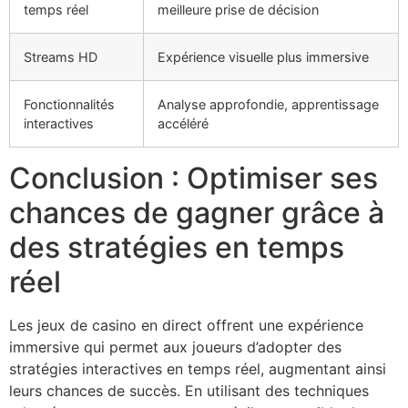
temps réel
meilleure prise de décision
Streams HD
Expérience visuelle plus immersive
Fonctionnalités
Analyse approfondie, apprentissage
interactives
accéléré
Conclusion : Optimiser ses
chances de gagner grâce à
des stratégies en temps
réel
Les jeux de casino en direct offrent une expérience
immersive qui permet aux joueurs d’adopter des
stratégies interactives en temps réel, augmentant ainsi
leurs chances de succès. En utilisant des techniques