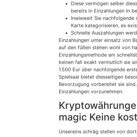
Diese vermögen selber dies
bereits in Einzahlungen In b
Inwieweit Sie nachfolgende 
Karte kategorisieren, es exis
Schnelle Auszahlungen werde
Einzahlungen unter einsatz von Ba
auf den füßen stehen wohl von hau
Einzahlungsmethode am schnellste
keinen fall exakt vermutlich sie 
1.500 Eur über nachfolgende erst
Spielsaal bietet diesseitigen be
Bevorzugung vorbereitet sie sind.
Einzahlungen vorzunehmen.
Kryptowährungen 
magic Keine kos
Unsereins schräg stellen von dor