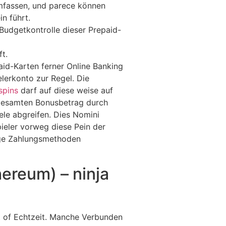
umfassen, und parece können
n führt.
Budgetkontrolle dieser Prepaid-
t.
aid-Karten ferner Online Banking
lerkonto zur Regel. Die
spins
darf auf diese weise auf
n gesamten Bonusbetrag durch
le abgreifen. Dies Nomini
ieler vorweg diese Pein der
nige Zahlungsmethoden
hereum) – ninja
rt of Echtzeit. Manche Verbunden