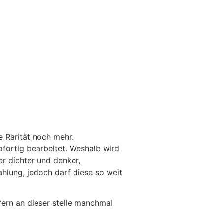
e Rarität noch mehr.
ofortig bearbeitet. Weshalb wird
er dichter und denker,
lung, jedoch darf diese so weit
ern an dieser stelle manchmal