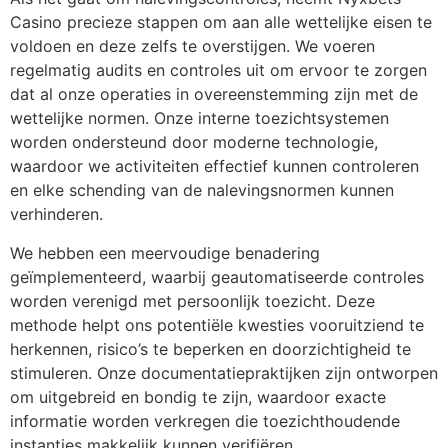
Casino precieze stappen om aan alle wettelijke eisen te
voldoen en deze zelfs te overstijgen. We voeren
regelmatig audits en controles uit om ervoor te zorgen
dat al onze operaties in overeenstemming zijn met de
wettelijke normen. Onze interne toezichtsystemen
worden ondersteund door moderne technologie,
waardoor we activiteiten effectief kunnen controleren
en elke schending van de nalevingsnormen kunnen
verhinderen.
We hebben een meervoudige benadering
geïmplementeerd, waarbij geautomatiseerde controles
worden verenigd met persoonlijk toezicht. Deze
methode helpt ons potentiële kwesties vooruitziend te
herkennen, risico’s te beperken en doorzichtigheid te
stimuleren. Onze documentatiepraktijken zijn ontworpen
om uitgebreid en bondig te zijn, waardoor exacte
informatie worden verkregen die toezichthoudende
instanties makkelijk kunnen verifiëren.