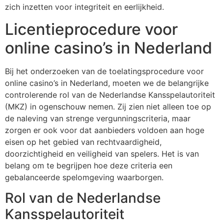
zich inzetten voor integriteit en eerlijkheid.
Licentieprocedure voor
online casino’s in Nederland
Bij het onderzoeken van de toelatingsprocedure voor
online casino’s in Nederland, moeten we de belangrijke
controlerende rol van de Nederlandse Kansspelautoriteit
(MKZ) in ogenschouw nemen. Zij zien niet alleen toe op
de naleving van strenge vergunningscriteria, maar
zorgen er ook voor dat aanbieders voldoen aan hoge
eisen op het gebied van rechtvaardigheid,
doorzichtigheid en veiligheid van spelers. Het is van
belang om te begrijpen hoe deze criteria een
gebalanceerde spelomgeving waarborgen.
Rol van de Nederlandse
Kansspelautoriteit