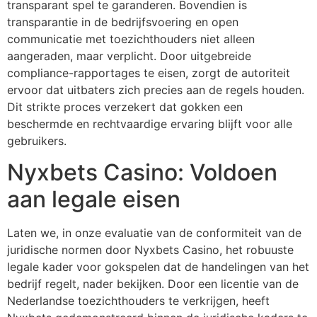
transparant spel te garanderen. Bovendien is
transparantie in de bedrijfsvoering en open
communicatie met toezichthouders niet alleen
aangeraden, maar verplicht. Door uitgebreide
compliance-rapportages te eisen, zorgt de autoriteit
ervoor dat uitbaters zich precies aan de regels houden.
Dit strikte proces verzekert dat gokken een
beschermde en rechtvaardige ervaring blijft voor alle
gebruikers.
Nyxbets Casino: Voldoen
aan legale eisen
Laten we, in onze evaluatie van de conformiteit van de
juridische normen door Nyxbets Casino, het robuuste
legale kader voor gokspelen dat de handelingen van het
bedrijf regelt, nader bekijken. Door een licentie van de
Nederlandse toezichthouders te verkrijgen, heeft