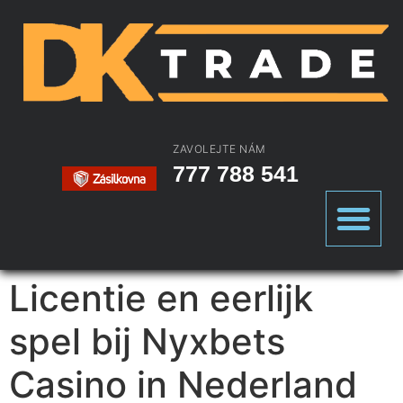
ZAVOLEJTE NÁM
777 788 541
Licentie en eerlijk
spel bij Nyxbets
Casino in Nederland