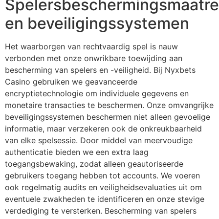
Spelersbeschermingsmaatre
en beveiligingssystemen
Het waarborgen van rechtvaardig spel is nauw
verbonden met onze onwrikbare toewijding aan
bescherming van spelers en -veiligheid. Bij Nyxbets
Casino gebruiken we geavanceerde
encryptietechnologie om individuele gegevens en
monetaire transacties te beschermen. Onze omvangrijke
beveiligingssystemen beschermen niet alleen gevoelige
informatie, maar verzekeren ook de onkreukbaarheid
van elke spelsessie. Door middel van meervoudige
authenticatie bieden we een extra laag
toegangsbewaking, zodat alleen geautoriseerde
gebruikers toegang hebben tot accounts. We voeren
ook regelmatig audits en veiligheidsevaluaties uit om
eventuele zwakheden te identificeren en onze stevige
verdediging te versterken. Bescherming van spelers