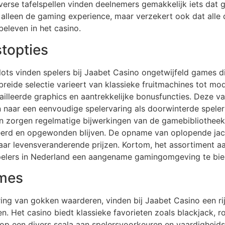
erse tafelspellen vinden deelnemers gemakkelijk iets dat g
et alleen de gaming experience, maar verzekert ook dat all
eleven in het casino.
topties
lots vinden spelers bij Jaabet Casino ongetwijfeld games d
ebreide selectie varieert van klassieke fruitmachines tot mo
lleerde graphics en aantrekkelijke bonusfuncties. Deze var
jn naar een eenvoudige spelervaring als doorwinterde spel
en zorgen regelmatige bijwerkingen van de gamebibliotheek
erd en opgewonden blijven. De opname van oplopende jackp
ar levensveranderende prijzen. Kortom, het assortiment aan
spelers in Nederland een aangename gamingomgeving te bie
ames
ing van gokken waarderen, vinden bij Jaabet Casino een rij
n. Het casino biedt klassieke favorieten zoals blackjack, r
 op een divers scala aan spelersvoorkeuren en vaardigheids