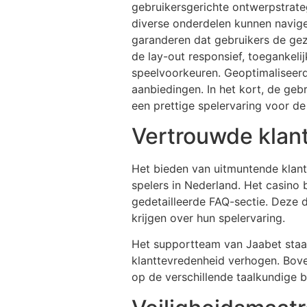
gebruikersgerichte ontwerpstrate
diverse onderdelen kunnen navige
garanderen dat gebruikers de gez
de lay-out responsief, toegankeli
speelvoorkeuren. Geoptimaliseerd
aanbiedingen. In het kort, de geb
een prettige spelervaring voor de
Vertrouwde klan
Het bieden van uitmuntende klant
spelers in Nederland. Het casino 
gedetailleerde FAQ-sectie. Deze 
krijgen over hun spelervaring.
Het supportteam van Jaabet staat 
klanttevredenheid verhogen. Bov
op de verschillende taalkundige 