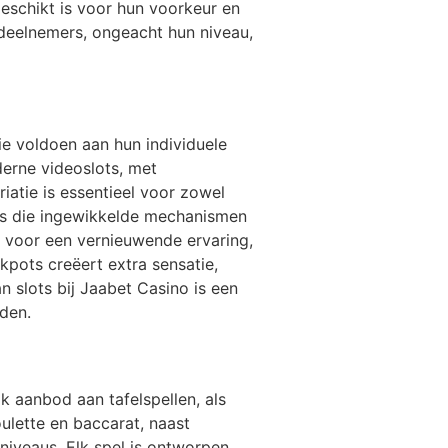
eschikt is voor hun voorkeur en
e deelnemers, ongeacht hun niveau,
ie voldoen aan hun individuele
derne videoslots, met
iatie is essentieel voor zowel
ers die ingewikkelde mechanismen
 voor een vernieuwende ervaring,
ots creëert extra sensatie,
 slots bij Jaabet Casino is een
den.
k aanbod aan tafelspellen, als
oulette en baccarat, naast
niveaus. Elk spel is ontworpen