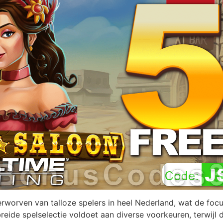
rworven van talloze spelers in heel Nederland, wat de foc
reide spelselectie voldoet aan diverse voorkeuren, terwijl d