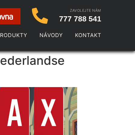
ZAVOLEJTE NÁM
777 788 541
PRODUKTY
NÁVODY
KONTAKT
Nederlandse