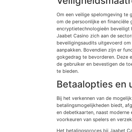
Veiligheidsmaat
Om een veilige spelomgeving te g
om de persoonlijke en financiël
encryptietechnologieën beveiligt 
Jaabet Casino zich aan de sectorr
beveiligingsaudits uitgevoerd om 
aanpakken. Bovendien zijn er func
gokgedrag te bevorderen. Deze el
de gebruiker en bevestigen de to
te bieden.
Betaalopties en 
Bij het verkennen van de mogelij
betalingsmogelijkheden biedt, af
en debetkaarten, naast moderne e
voorkeuren van spelers en verzek
Het betalingsproces bij Jaabet Ca