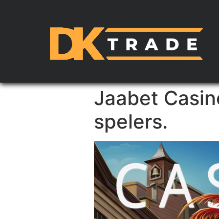
Jaabet Casin
spelers.