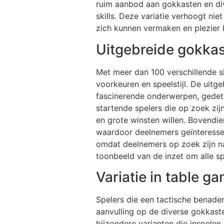
ruim aanbod aan gokkasten en div
skills. Deze variatie verhoogt ni
zich kunnen vermaken en plezier b
Uitgebreide gokkas
Met meer dan 100 verschillende s
voorkeuren en speelstijl. De uitg
fascinerende onderwerpen, gedetai
startende spelers die op zoek zi
en grote winsten willen. Bovendi
waardoor deelnemers geïnteresse
omdat deelnemers op zoek zijn na
toonbeeld van de inzet om alle 
Variatie in table g
Spelers die een tactische benader
aanvulling op de diverse gokkaste
bijzondere varianten die inspelen