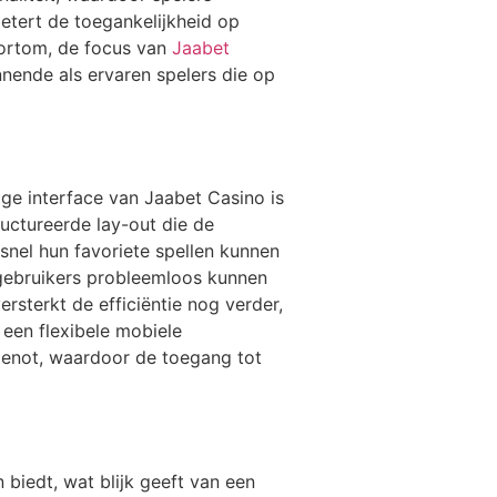
betert de toegankelijkheid op
 Kortom, de focus van
Jaabet
nnende als ervaren spelers die op
ige interface van Jaabet Casino is
uctureerde lay-out die de
snel hun favoriete spellen kunnen
 gebruikers probleemloos kunnen
rsterkt de efficiëntie nog verder,
 een flexibele mobiele
genot, waardoor de toegang tot
 biedt, wat blijk geeft van een