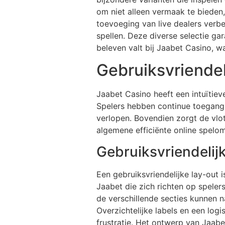
om niet alleen vermaak te bieden
toevoeging van live dealers verbe
spellen. Deze diverse selectie ga
beleven valt bij Jaabet Casino, 
Gebruiksvriendel
Jaabet Casino heeft een intuïtiev
Spelers hebben continue toegang 
verlopen. Bovendien zorgt de vlot
algemene efficiënte online spelo
Gebruiksvriendelij
Een gebruiksvriendelijke lay-out 
Jaabet die zich richten op speler
de verschillende secties kunnen n
Overzichtelijke labels en een log
frustratie. Het ontwerp van Jaab