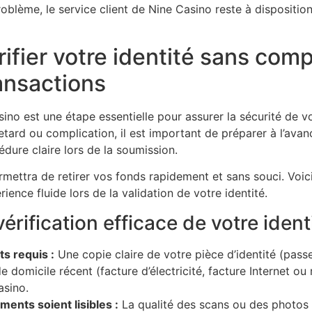
roblème, le service client de Nine Casino reste à dispositi
ifier votre identité sans comp
ransactions
asino est une étape essentielle pour assurer la sécurité de v
retard ou complication, il est important de préparer à l’av
dure claire lors de la soumission.
rmettra de retirer vos fonds rapidement et sans souci. Voici
ience fluide lors de la validation de votre identité.
érification efficace de votre ident
s requis :
Une copie claire de votre pièce d’identité (passe
de domicile récent (facture d’électricité, facture Internet ou
sino.
ents soient lisibles :
La qualité des scans ou des photos d