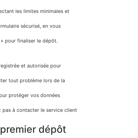
ctant les limites minimales et
rmulaire sécurisé, en vous
» pour finaliser le dépôt.
egistrée et autorisée pour
ter tout problème lors de la
pour protéger vos données
z pas à contacter le service client
 premier dépôt