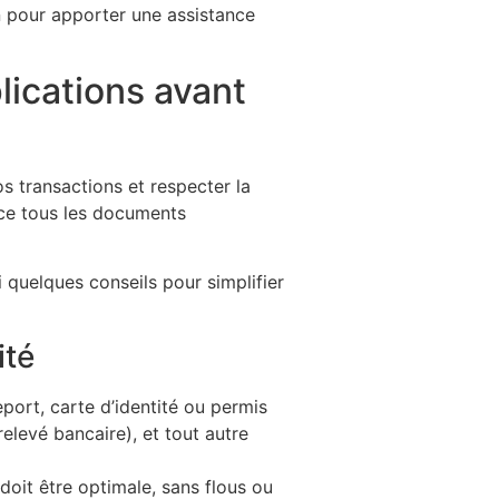
on pour apporter une assistance
lications avant
os transactions et respecter la
ance tous les documents
 quelques conseils pour simplifier
ité
port, carte d’identité ou permis
 relevé bancaire), et tout autre
oit être optimale, sans flous ou