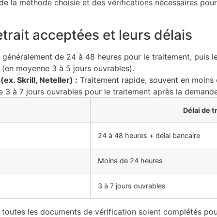
de la méthode choisie et des vérifications nécessaires pour
rait acceptées et leurs délais
 généralement de 24 à 48 heures pour le traitement, puis l
n (en moyenne 3 à 5 jours ouvrables).
ex. Skrill, Neteller) :
Traitement rapide, souvent en moins 
e 3 à 7 jours ouvrables pour le traitement après la demande
Délai de 
24 à 48 heures + délai bancaire
Moins de 24 heures
3 à 7 jours ouvrables
 toutes les documents de vérification soient complétés pour