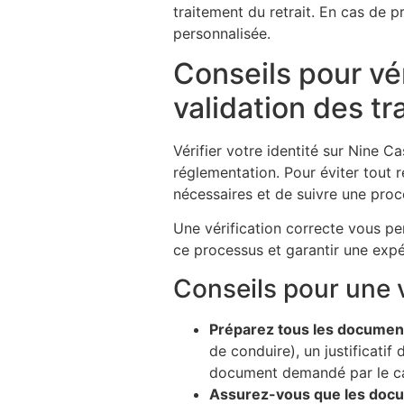
traitement du retrait. En cas de p
personnalisée.
Conseils pour vér
validation des t
Vérifier votre identité sur Nine C
réglementation. Pour éviter tout 
nécessaires et de suivre une procé
Une vérification correcte vous pe
ce processus et garantir une expér
Conseils pour une v
Préparez tous les document
de conduire), un justificatif 
document demandé par le ca
Assurez-vous que les docum