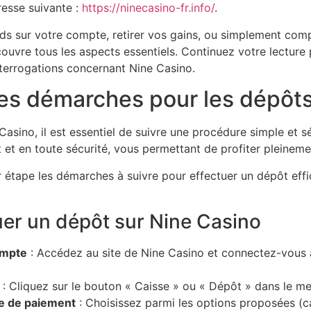
resse suivante :
https://ninecasino-fr.info/
.
ds sur votre compte, retirer vos gains, ou simplement com
Q couvre tous les aspects essentiels. Continuez votre lectur
interrogations concernant Nine Casino.
es démarches pour les dépôts
asino, il est essentiel de suivre une procédure simple et s
t et en toute sécurité, vous permettant de profiter pleineme
étape les démarches à suivre pour effectuer un dépôt effic
uer un dépôt sur Nine Casino
ompte
: Accédez au site de Nine Casino et connectez-vous à
: Cliquez sur le bouton « Caisse » ou « Dépôt » dans le me
e de paiement
: Choisissez parmi les options proposées (ca