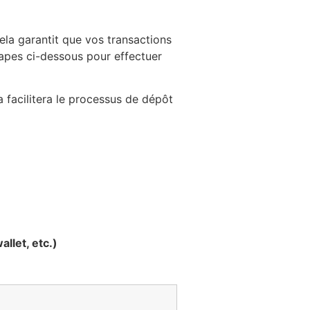
ela garantit que vos transactions
apes ci-dessous pour effectuer
a facilitera le processus de dépôt
llet, etc.)