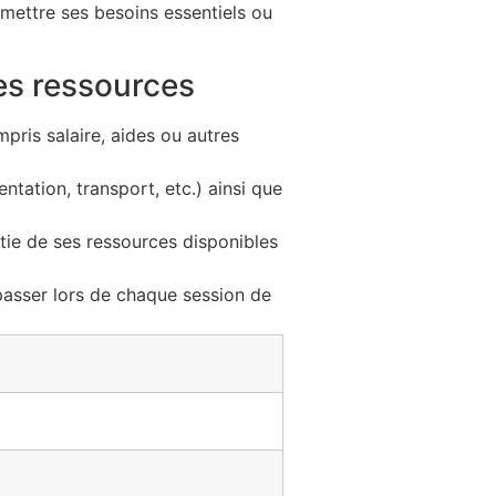
mettre ses besoins essentiels ou
ses ressources
mpris salaire, aides ou autres
tation, transport, etc.) ainsi que
ie de ses ressources disponibles
asser lors de chaque session de