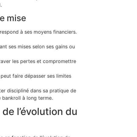
.
de mise
orrespond à ses moyens financiers.
tant ses mises selon ses gains ou
raver les pertes et compromettre
peut faire dépasser ses limites
ster discipliné dans sa pratique de
e bankroll à long terme.
de l’évolution du