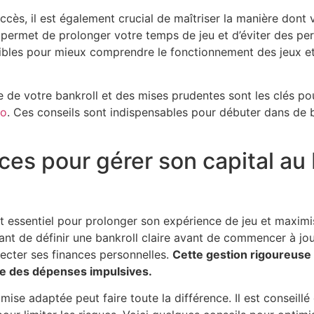
cès, il est également crucial de maîtriser la manière dont
permet de prolonger votre temps de jeu et d’éviter des per
les pour mieux comprendre le fonctionnement des jeux et 
 de votre bankroll et des mises prudentes sont les clés po
no
. Ces conseils sont indispensables pour débuter dans de b
aces pour gérer son capital a
st essentiel pour prolonger son expérience de jeu et maxim
ant de définir une bankroll claire avant de commencer à jo
fecter ses finances personnelles.
Cette gestion rigoureuse 
ire des dépenses impulsives.
ise adaptée peut faire toute la différence. Il est conseillé 