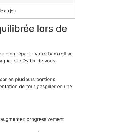
é au jeu
uilibrée lors de
 de bien répartir votre bankroll au
gner et d’éviter de vous
iser en plusieurs portions
entation de tout gaspiller en une
 augmentez progressivement