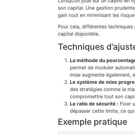
Lorsqu’on joue sur un casino en l
son capital. Une gestion prudente
gain tout en minimisant les risqu
Pour cela, différentes techniques
capital disponible.
Techniques d’ajust
La méthode du pourcentage 
permet de moduler automatiqu
mise augmente également, e
Le système de mise progres
des stratégies comme la mar
compromettre tout son capit
Le ratio de sécurité :
Fixer 
dépasser cette limite, ce qu
Exemple pratique