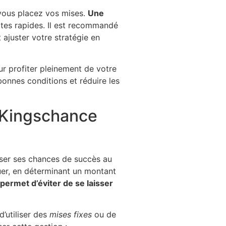
 vous placez vos mises.
Une
tes rapides. Il est recommandé
ajuster votre stratégie en
ur profiter pleinement de votre
onnes conditions et réduire les
u Kingschance
iser ses chances de succès au
uer, en déterminant un montant
permet d’éviter de se laisser
d’utiliser des
mises fixes
ou de