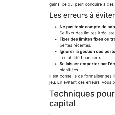
gains, ce qui peut conduire à des
Les erreurs à éviter
Ne pas tenir compte de son 
Se fixer des limites irréalist
Fixer des limites fixes ou tr
pertes récentes.
Ignorer la gestion des perte
la stabilité financière.
Se laisser emporter par l’ém
planifiées.
Il est conseillé de formaliser ses 
jeu. En évitant ces erreurs, vous 
Techniques pour 
capital