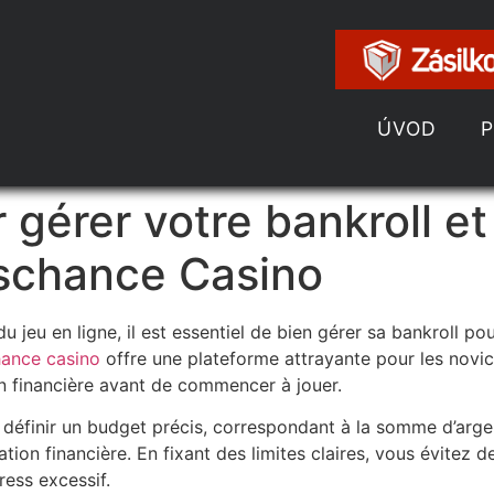
ÚVOD
 gérer votre bankroll e
schance Casino
 jeu en ligne, il est essentiel de bien gérer sa bankroll po
ance casino
offre une plateforme attrayante pour les novic
on financière avant de commencer à jouer.
 définir un budget précis, correspondant à la somme d’arge
ation financière. En fixant des limites claires, vous évitez
ress excessif.