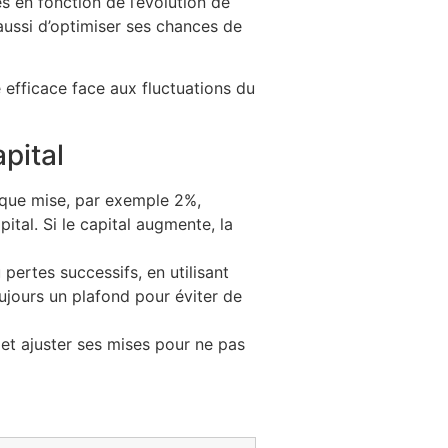
s en fonction de l’évolution de
aussi d’optimiser ses chances de
 efficace face aux fluctuations du
pital
aque mise, par exemple 2%,
tal. Si le capital augmente, la
ertes successifs, en utilisant
jours un plafond pour éviter de
et ajuster ses mises pour ne pas