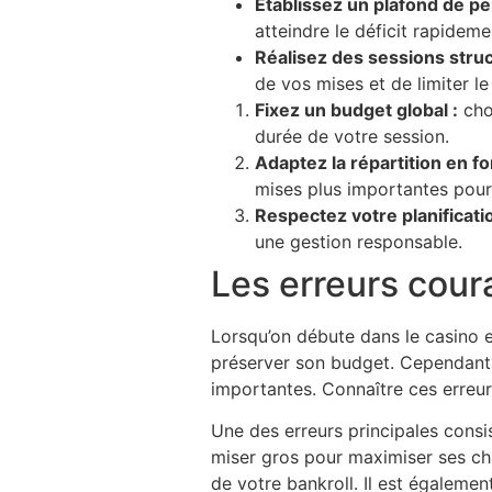
Établissez un plafond de pe
atteindre le déficit rapideme
Réalisez des sessions struc
de vos mises et de limiter l
Fixez un budget global :
cho
durée de votre session.
Adaptez la répartition en fo
mises plus importantes pour
Respectez votre planificatio
une gestion responsable.
Les erreurs coura
Lorsqu’on débute dans le casino e
préserver son budget. Cependant,
importantes. Connaître ces erreur
Une des erreurs principales consis
miser gros pour maximiser ses cha
de votre bankroll. Il est égalemen