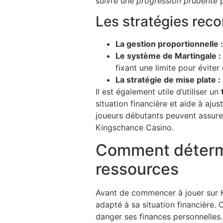
suivre une
progression prudente
p
Les stratégies re
La gestion proportionnelle 
Le système de Martingale :
fixant une limite pour évite
La stratégie de mise plate :
Il est également utile d’utiliser un
situation financière et aide à aju
joueurs débutants peuvent assurer
Kingschance Casino.
Comment détermin
ressources
Avant de commencer à jouer sur Kin
adapté à sa situation financière.
danger ses finances personnelles.