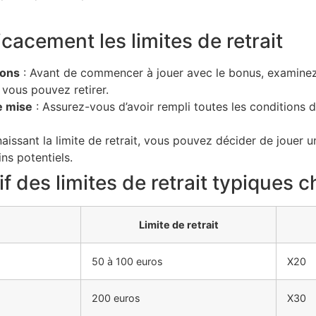
acement les limites de retrait
ions
: Avant de commencer à jouer avec le bonus, examinez 
vous pouvez retirer.
e mise
: Assurez-vous d’avoir rempli toutes les conditions
aissant la limite de retrait, vous pouvez décider de jouer
ins potentiels.
if des limites de retrait typiques 
Limite de retrait
50 à 100 euros
X20
200 euros
X30