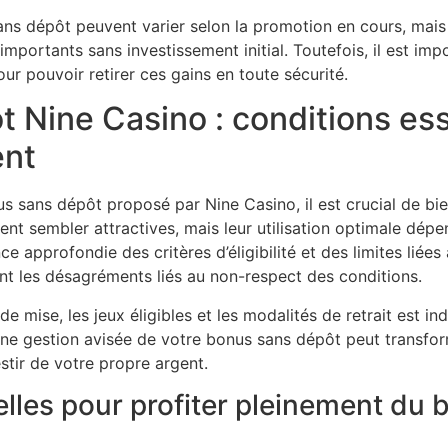
ans dépôt peuvent varier selon la promotion en cours, mais
importants sans investissement initial. Toutefois, il est imp
our pouvoir retirer ces gains en toute sécurité.
 Nine Casino : conditions ess
ent
nus sans dépôt proposé par Nine Casino, il est crucial de b
ent sembler attractives, mais leur utilisation optimale dép
e approfondie des critères d’éligibilité et des limites lié
nt les désagréments liés au non-respect des conditions.
de mise, les jeux éligibles et les modalités de retrait est in
ne gestion avisée de votre bonus sans dépôt peut transfo
stir de votre propre argent.
elles pour profiter pleinement du