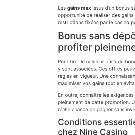
Les
gains max
issus d’un bonus s
opportunité de réaliser des gains 
restrictions fixées par le casino p
Bonus sans dépôt
profiter pleinem
Pour tirer le meilleur parti du bo
y sont associées. Ces offres peuv
règles en vigueur. Une connaissanc
maximiser vos gains tout en évita
En outre, connaître les exigences 
pleinement de cette promotion. U
réelle chance de gagner sans inve
Conditions essenti
chez Nine Casino