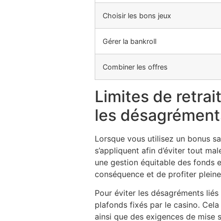
Choisir les bons jeux
Gérer la bankroll
Combiner les offres
Limites de retrai
les désagrément
Lorsque vous utilisez un bonus san
s’appliquent afin d’éviter tout m
une gestion équitable des fonds e
conséquence et de profiter plein
Pour éviter les désagréments liés 
plafonds fixés par le casino. Cela
ainsi que des exigences de mise s