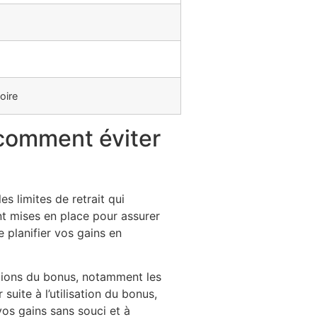
oire
: comment éviter
s limites de retrait qui
nt mises en place pour assurer
 planifier vos gains en
ditions du bonus, notamment les
uite à l’utilisation du bonus,
vos gains sans souci et à