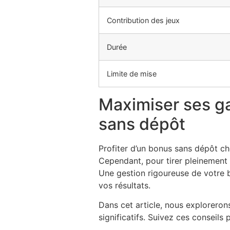
Contribution des jeux
Durée
Limite de mise
Maximiser ses ga
sans dépôt
Profiter d’un bonus sans dépôt ch
Cependant, pour tirer pleinement p
Une gestion rigoureuse de votre 
vos résultats.
Dans cet article, nous explorero
significatifs. Suivez ces conseils