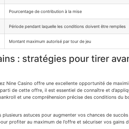
Pourcentage de contribution à la mise
Période pendant laquelle les conditions doivent être remplies
Montant maximum autorisé par tour de jeu
ins : stratégies pour tirer av
ez Nine Casino offre une excellente opportunité de maximise
arti de cette offre, il est essentiel de connaître et d’appliq
bankroll et une compréhension précise des conditions du b
ns plusieurs astuces pour augmenter vos chances de succès
 pour profiter au maximum de l’offre et sécuriser vos gains