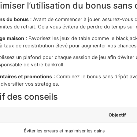
imiser l’utilisation du bonus sans
ions du bonus
: Avant de commencer à jouer, assurez-vous 
s limites de retrait. Cela vous évitera de perdre du temps su
tage maison
: Favorisez les jeux de table comme le blackjack
à taux de redistribution élevé pour augmenter vos chances
blissez un plafond pour chaque session de jeu afin d’éviter
sponsable de votre bankroll.
ntaires et promotions
: Combinez le bonus sans dépôt avec
diversifier vos stratégies.
if des conseils
Objectif
Éviter les erreurs et maximiser les gains