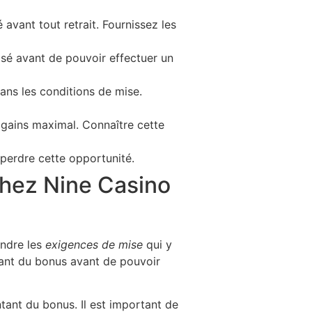
 avant tout retrait. Fournissez les
sé avant de pouvoir effectuer un
ans les conditions de mise.
gains maximal. Connaître cette
 perdre cette opportunité.
chez Nine Casino
endre les
exigences de mise
qui y
tant du bonus avant de pouvoir
tant du bonus. Il est important de