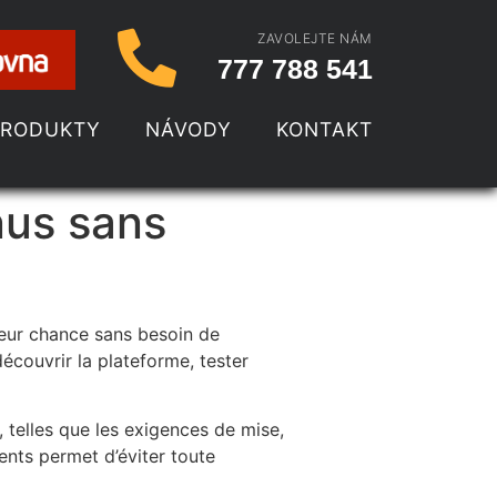
ZAVOLEJTE NÁM
777 788 541
PRODUKTY
NÁVODY
KONTAKT
nus sans
leur chance sans besoin de
écouvrir la plateforme, tester
 telles que les exigences de mise,
ments permet d’éviter toute