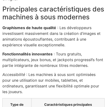
Principales caractéristiques des
machines à sous modernes
Graphismes de haute qualité
: Les développeurs
investissent massivement dans la création d’images et
animations époustouflantes, contribuant à une
expérience visuelle exceptionnelle.
Fonctionnalités innovantes
: Tours gratuits,
multiplicateurs, jeux bonus, et jackpots progressifs font
partie intégrante de nombreux titres modernes.
Accessibilité
: Les machines à sous sont optimisées
pour une utilisation sur mobiles, tablettes, et
ordinateurs, garantissant une flexibilité optimale pour
les joueurs.
Type de
Caractéristiques principales