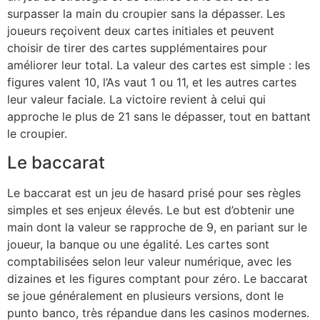
surpasser la main du croupier sans la dépasser. Les
joueurs reçoivent deux cartes initiales et peuvent
choisir de tirer des cartes supplémentaires pour
améliorer leur total. La valeur des cartes est simple : les
figures valent 10, l’As vaut 1 ou 11, et les autres cartes
leur valeur faciale. La victoire revient à celui qui
approche le plus de 21 sans le dépasser, tout en battant
le croupier.
Le baccarat
Le baccarat est un jeu de hasard prisé pour ses règles
simples et ses enjeux élevés. Le but est d’obtenir une
main dont la valeur se rapproche de 9, en pariant sur le
joueur, la banque ou une égalité. Les cartes sont
comptabilisées selon leur valeur numérique, avec les
dizaines et les figures comptant pour zéro. Le baccarat
se joue généralement en plusieurs versions, dont le
punto banco, très répandue dans les casinos modernes.