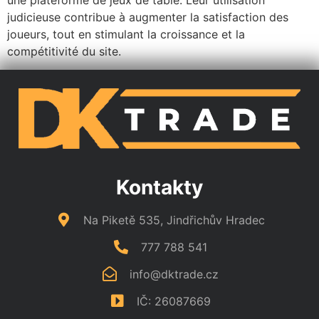
judicieuse contribue à augmenter la satisfaction des
joueurs, tout en stimulant la croissance et la
compétitivité du site.
Kontakty
Na Piketě 535, Jindřichův Hradec
777 788 541
info@dktrade.cz
IČ: 26087669