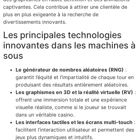
captivantes. Cela contribue à attirer une clientèle de
plus en plus exigeante à la recherche de
divertissements innovants.
Les principales technologies
innovantes dans les machines à
sous
Le générateur de nombres aléatoires (RNG)
:
garantit l’équité et l’impartialité de chaque tour en
produisant des résultats entièrement aléatoires.
Les graphismes en 3D et la réalité virtuelle (RV)
:
offrent une immersion totale et une expérience
visuelle réaliste, comme si le joueur se trouvait
dans un véritable casino.
Les interfaces tactiles et les écrans multi-touch
:
facilitent l’interaction utilisateur et permettent des
jeux plus dynamiques et intuitifs.