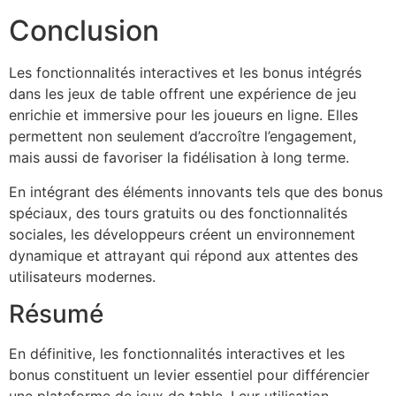
Conclusion
Les fonctionnalités interactives et les bonus intégrés
dans les jeux de table offrent une expérience de jeu
enrichie et immersive pour les joueurs en ligne. Elles
permettent non seulement d’accroître l’engagement,
mais aussi de favoriser la fidélisation à long terme.
En intégrant des éléments innovants tels que des bonus
spéciaux, des tours gratuits ou des fonctionnalités
sociales, les développeurs créent un environnement
dynamique et attrayant qui répond aux attentes des
utilisateurs modernes.
Résumé
En définitive, les fonctionnalités interactives et les
bonus constituent un levier essentiel pour différencier
une plateforme de jeux de table. Leur utilisation