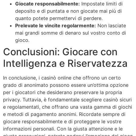
Giocate responsabilmente:
Impostate limiti di
deposito e di puntata e non giocate mai più di
quanto potete permettervi di perdere.
Prelevate le vincite regolarmente:
Non lasciate
mai grandi somme di denaro sul vostro conto di
gioco.
Conclusioni: Giocare con
Intelligenza e Riservatezza
In conclusione, i casinò online che offrono un certo
grado di anonimato possono essere un’ottima opzione
per i giocatori che desiderano preservare la propria
privacy. Tuttavia, è fondamentale scegliere casinò sicuri
e regolamentati, che offrano una vasta gamma di giochi
e metodi di pagamento anonimi. Ricordate sempre di
giocare responsabilmente e di proteggere le vostre
informazioni personali. Con la giusta attenzione e le