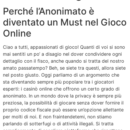
Perché l’Anonimato è
diventato un Must nel Gioco
Online
Ciao a tutti, appassionati di gioco! Quanti di voi si sono
mai sentiti un po‘ a disagio nel dover condividere ogni
dettaglio con il fisco, anche quando si tratta del nostro
amato passatempo? Beh, se siete tra questi, allora siete
nel posto giusto. Oggi parliamo di un argomento che
sta diventando sempre più popolare tra i giocatori
esperti: i casinò online che offrono un certo grado di
anonimato. In un mondo dove la privacy è sempre più
preziosa, la possibilità di giocare senza dover fornire il
proprio codice fiscale può essere un’opzione allettante
per molti di noi. E non fraintendetemi, non stiamo
parlando di sotterfugi o di attività illegali. Si tratta