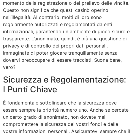
momento della registrazione o del prelievo delle vincite.
Questo non significa che questi casinò operino
nell’illegalità. Al contrario, molti di loro sono
regolarmente autorizzati e regolamentati da enti
internazionali, garantendo un ambiente di gioco sicuro e
trasparente. L’anonimato, quindi, è più una questione di
privacy e di controllo dei propri dati personali.
Immaginate di poter giocare tranquillamente senza
dovervi preoccupare di essere tracciati. Suona bene,
vero?
Sicurezza e Regolamentazione:
I Punti Chiave
È fondamentale sottolineare che la sicurezza deve
essere sempre la priorità numero uno. Anche se cercate
un certo grado di anonimato, non dovete mai
compromettere la sicurezza dei vostri fondi e delle
vostre informazioni personali. Assicuratevi sempre che il