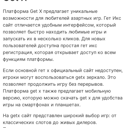
Платформа Get X предлагает уникальные
возможности для любителей азартных игр. Гет Икс
сайт отличается удобным интерфейсом, который
позволяет быстро находить любимые игры и
запускать их в несколько кликов. Для новых
пользователей доступна простая гет икс
регистрация, которая открывает доступ ко всем
функциям платформы.
Если основной гет х официальный сайт недоступен,
игроки могут воспользоваться getx зеркало. Это
позволяет продолжить игру без перерывов.
Платформа get x также предлагает мобильную
версию, которую можно скачать get x для удобства
игры на смартфонах и планшетах.
На getx сайт представлен широкий выбор игр: от
классических слотов до живых дилеров.