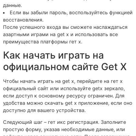
данные.
Если вы забыли пароль, воспользуйтесь функцией
восстановления.
После успешного входа вы сможете наслаждаться
азартными играми на get x и использовать все
преимущества платформы гет х.
Как начать играть на
официальном сайте Get X
Чтобы начать играть на get x, перейдите на гет х
официальный сайт или используйте getx зеркало,
если доступ к основному ресурсу ограничен. Для
удобства можно скачать get x приложение, если оно
доступно для вашего устройства.
Следующий шаг – гет икс регистрация. Заполните
простую форму, указав необходимые данные, или