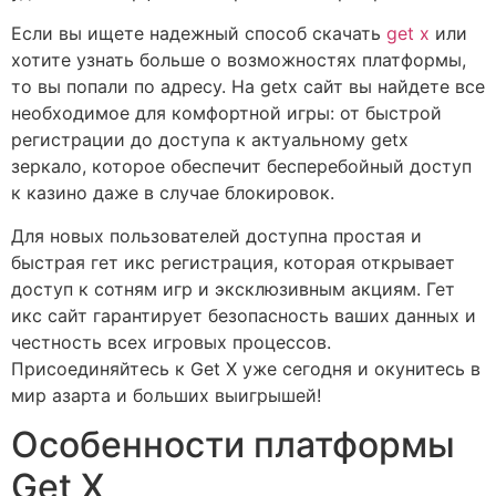
Если вы ищете надежный способ скачать
get x
или
хотите узнать больше о возможностях платформы,
то вы попали по адресу. На getx сайт вы найдете все
необходимое для комфортной игры: от быстрой
регистрации до доступа к актуальному getx
зеркало, которое обеспечит бесперебойный доступ
к казино даже в случае блокировок.
Для новых пользователей доступна простая и
быстрая гет икс регистрация, которая открывает
доступ к сотням игр и эксклюзивным акциям. Гет
икс сайт гарантирует безопасность ваших данных и
честность всех игровых процессов.
Присоединяйтесь к Get X уже сегодня и окунитесь в
мир азарта и больших выигрышей!
Особенности платформы
Get X