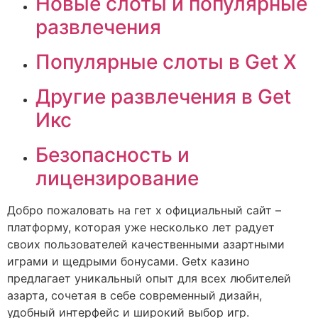
Новые слоты и популярные
развлечения
Популярные слоты в Get X
Другие развлечения в Get
Икс
Безопасность и
лицензирование
Добро пожаловать на гет х официальный сайт –
платформу, которая уже несколько лет радует
своих пользователей качественными азартными
играми и щедрыми бонусами. Getx казино
предлагает уникальный опыт для всех любителей
азарта, сочетая в себе современный дизайн,
удобный интерфейс и широкий выбор игр.