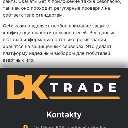
сайта. Скачать Get X приложение также безопасно,
так как оно проходит регулярные проверки на
соответствие стандартам.
Getx казино уделяет особое внимание защите
конфиденциальности пользователей. Все данные,
включая информацию о гет икс регистрации,
хранятся на защищенных серверах. Это делает
платформу надежным выбором для любителей
азартных игр.
Kontakty
Na Piketě 535, Jindřichův Hradec