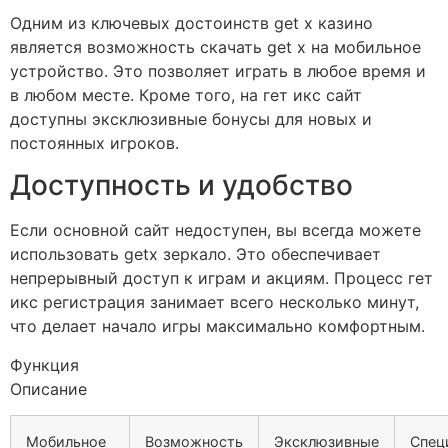
Одним из ключевых достоинств get x казино
является возможность скачать get x на мобильное
устройство. Это позволяет играть в любое время и
в любом месте. Кроме того, на гет икс сайт
доступны эксклюзивные бонусы для новых и
постоянных игроков.
Доступность и удобство
Если основной сайт недоступен, вы всегда можете
использовать getx зеркало. Это обеспечивает
непрерывный доступ к играм и акциям. Процесс гет
икс регистрация занимает всего несколько минут,
что делает начало игры максимально комфортным.
Функция
Описание
Мобильное
Возможность
Эксклюзивные
Спец