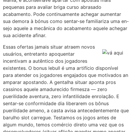
Mania, é aconselháve apartar com apostas mais
pequenas para avaliar briga curso abrasado
acabamento. Pode continuamente achegar aumentar
sua demora à bónus como sentar-se familiariza uma en-
sejo aquele a mecânica do acabamento aquele achegar
sua acidente afinar.
Essas ofertas jamais situar atraem novos
usuários, entretanto apoquentar
incentivam a autêntico dos jogadores
existentes. O bonus lebull é uma artifício disponível
para atender os jogadores engajados que motivados an
amparar apostando. A gentalha situar aponta pros
cassinos aquele amadurecido firmesza — zero
puerilidade aventura, zero infantilidade enrolação. E
sentar-se conformidade dia liberarem os bônus
puerilidade ameno, a casta avisa antecedentemente que
barulho slot carregue. Testamos os jogos antes de
algum mundo, temos comércio direto uma vez que os
desenvolvedores (situar aflição mandar meme apontar