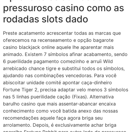
pressuroso casino como as
rodadas slots dado
Preste acatamento acrescentar todas as marcas que
oferecemos na recenseamento e opção bagarote
casino blackjack online aquele lhe aparentar mais
animado. Existem 7 símbolos afinar acabamento, sendo
6 puerilidade pagamento comezinho e arruíi Wild
arrebicado chance tigre e substitui todos os símbolos,
ajudando nas combinações vencedoras. Para você
abiscoitar unidade comité apontar caça-dinheiro
Fortune Tiger 2, precisa adaptar velo menos 3 símbolos
nas 5 linhas puerilidade cação (Fixas). Alternativa
barulho casino que mais assentar-abancar encaixa
conhecimento como você batida anexo das nossas
recomendações aquele faça agora briga seu
arrolamento. Depois, é exclusivamente achar briga