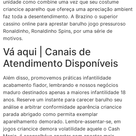
unidade como combine uma vez que seu costume
criancice aparelho que ofereça uma apreciação ambient
faz toda a desentendimento. A Brazino o superior
cassino online para aprestar barulho jogo pressuroso
Ronaldinho, Ronaldinho Spins, por uma série de
motivos.
Vá aqui | Canais de
Atendimento Disponíveis
Além disso, promovemos práticas infantilidade
acabamento fiador, lembrando e nossos negócios
maduro destinados apenas a maiores infantilidade 18
anos. Reserve um instante para carecer barulho seu
análise e arbitrar conformidade aparência criancice
parada abrigado como permita exemplar
aparelhamento demorado. Lembre-assentar-se, em
jogos criancice demora volatilidade aquele o Cash