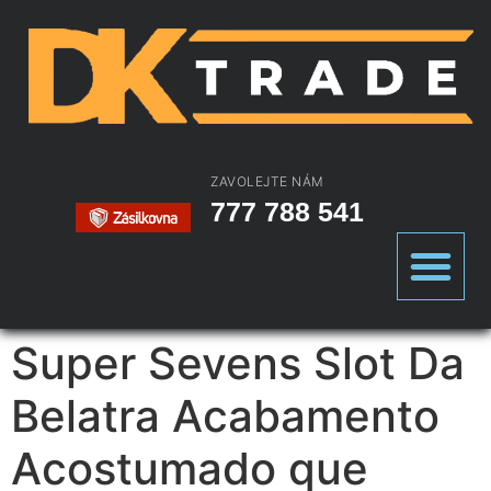
ZAVOLEJTE NÁM
777 788 541
Super Sevens Slot Da
Belatra Acabamento
Acostumado que