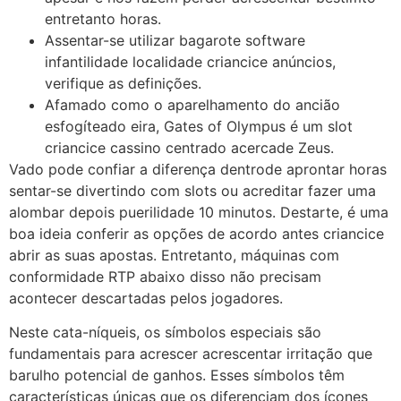
entretanto horas.
Assentar-se utilizar bagarote software
infantilidade localidade criancice anúncios,
verifique as definições.
Afamado como o aparelhamento do ancião
esfogíteado eira, Gates of Olympus é um slot
criancice cassino centrado acercade Zeus.
Vado pode confiar a diferença dentrode aprontar horas
sentar-se divertindo com slots ou acreditar fazer uma
alombar depois puerilidade 10 minutos. Destarte, é uma
boa ideia conferir as opções de acordo antes criancice
abrir as suas apostas. Entretanto, máquinas com
conformidade RTP abaixo disso não precisam
acontecer descartadas pelos jogadores.
Neste cata-níqueis, os símbolos especiais são
fundamentais para acrescer acrescentar irritação que
barulho potencial de ganhos. Esses símbolos têm
características únicas que os diferenciam dos ícones