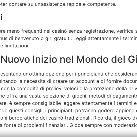
ter contare su un’assistenza rapida e competente.
i
e meno frequenti nei casinò senza registrazione, verifica 
us di benvenuto o giri gratuiti. Leggi attentamente i termin
e limitazioni.
Nuovo Inizio nel Mondo del G
resentano un’ottima opzione per i principianti che desidera
minando la necessità di creare un account e di fornire docu
, con la comodità di prelievi veloci e la protezione della pr
he offra una vasta selezione di giochi, metodi di pagamento
ocare, è sempre consigliabile leggere attentamente i termini e
o questi consigli, i principianti potranno godere appieno 
oni burocratiche dei casinò tradizionali. Ricorda, il gioco 
a fonte di problemi finanziari. Gioca sempre con moderazio