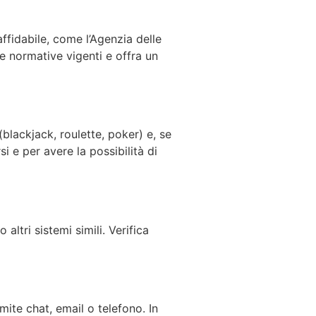
affidabile, come l’Agenzia delle
e normative vigenti e offra un
(blackjack, roulette, poker) e, se
i e per avere la possibilità di
altri sistemi simili. Verifica
amite chat, email o telefono. In