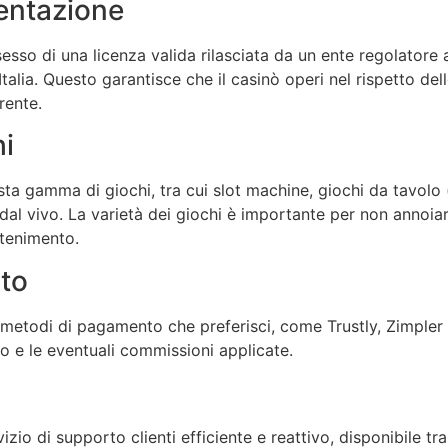
entazione
sesso di una licenza valida rilasciata da un ente regolatore 
lia. Questo garantisce che il casinò operi nel rispetto dell
rente.
hi
asta gamma di giochi, tra cui slot machine, giochi da tavolo 
dal vivo. La varietà dei giochi è importante per non annoiars
ttenimento.
to
 metodi di pagamento che preferisci, come Trustly, Zimpler o 
evo e le eventuali commissioni applicate.
vizio di supporto clienti efficiente e reattivo, disponibile tr