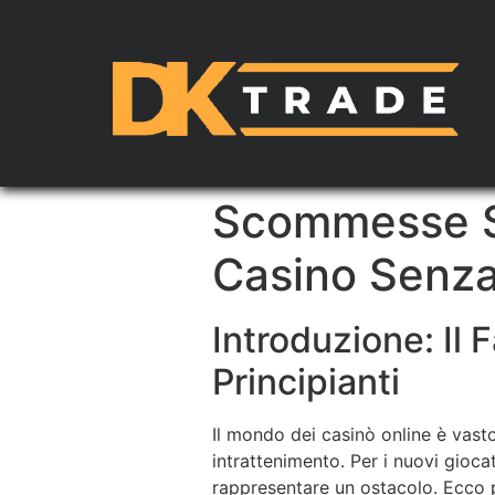
Scommesse Se
Casino Senza
Introduzione: Il 
Principianti
Il mondo dei casinò online è vast
intrattenimento. Per i nuovi gioca
rappresentare un ostacolo. Ecco 