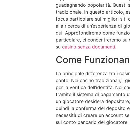
guadagnando popolarità. Questi si
tradizionale. In questo articolo, 
focus particolare sui migliori siti 
alla ricerca di un’esperienza di 
qui. Approfondiremo come funziona
particolare, ci concentreremo su 
su
casino senza documenti
.
Come Funzionano
La principale differenza tra i casi
conto. Nei casinò tradizionali, i 
per la verifica dell’identità. Nei
tramite il sistema di pagamento ut
un giocatore desidera depositare, 
quindi la conferma del deposito e,
necessità di creare un account sep
sul conto bancario del giocatore.