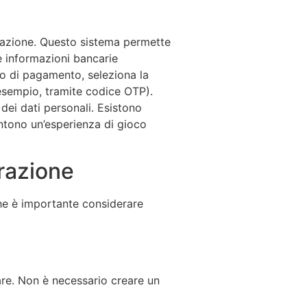
strazione. Questo sistema permette
e informazioni bancarie
do di pagamento, seleziona la
 esempio, tramite codice OTP).
dei dati personali. Esistono
entono un’esperienza di gioco
razione
he è importante considerare
care. Non è necessario creare un