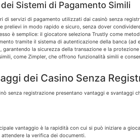
e dei Sistemi di Pagamento Simili
tori di servizi di pagamento utilizzati dai casinò senza regi
i e prelievi in modo rapido e sicuro, senza dover condivider
ocesso è semplice: il giocatore seleziona Trustly come meto
mento tramite il sistema di autenticazione della banca (ad
 garantendo la sicurezza della transazione e la protezione 
imili, come Zimpler, che offrono funzionalità simili e cons
aggi dei Casino Senza Regist
inò senza registrazione presentano vantaggi e svantaggi c
ncipale vantaggio è la rapidità con cui si può iniziare a gio
attendere la verifica dei documenti.