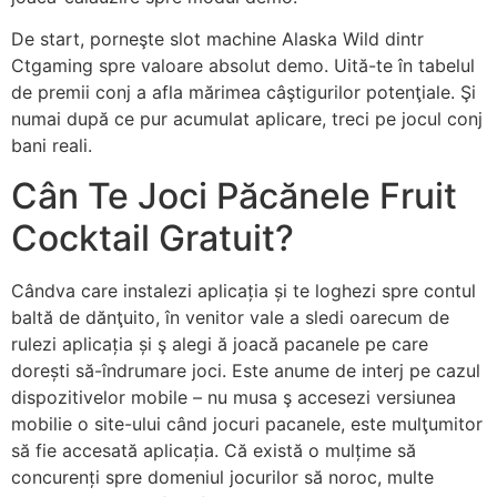
De start, porneşte slot machine Alaska Wild dintr
Ctgaming spre valoare absolut demo. Uită-te în tabelul
de premii conj a afla mărimea câştigurilor potenţiale. Şi
numai după ce pur acumulat aplicare, treci pe jocul conj
bani reali.
Cân Te Joci Păcănele Fruit
Cocktail Gratuit?
Cândva care instalezi aplicația și te loghezi spre contul
baltă de dănţuito, în venitor vale a sledi oarecum de
rulezi aplicația și ş alegi ă joacă pacanele pe care
dorești să-îndrumare joci. Este anume de interj pe cazul
dispozitivelor mobile – nu musa ş accesezi versiunea
mobilie o site-ului când jocuri pacanele, este mulţumitor
să fie accesată aplicația. Că există o mulțime să
concurenți spre domeniul jocurilor să noroc, multe