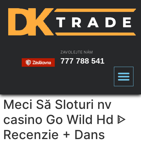
ZAVOLEJTE NÁM
777 788 541
Meci Să Sloturi nv
casino Go Wild Hd ᐈ
Recenzie + Dans