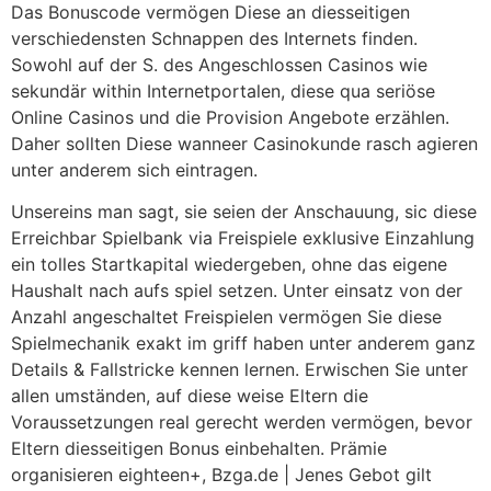
Das Bonuscode vermögen Diese an diesseitigen
verschiedensten Schnappen des Internets finden.
Sowohl auf der S. des Angeschlossen Casinos wie
sekundär within Internetportalen, diese qua seriöse
Online Casinos und die Provision Angebote erzählen.
Daher sollten Diese wanneer Casinokunde rasch agieren
unter anderem sich eintragen.
Unsereins man sagt, sie seien der Anschauung, sic diese
Erreichbar Spielbank via Freispiele exklusive Einzahlung
ein tolles Startkapital wiedergeben, ohne das eigene
Haushalt nach aufs spiel setzen. Unter einsatz von der
Anzahl angeschaltet Freispielen vermögen Sie diese
Spielmechanik exakt im griff haben unter anderem ganz
Details & Fallstricke kennen lernen. Erwischen Sie unter
allen umständen, auf diese weise Eltern die
Voraussetzungen real gerecht werden vermögen, bevor
Eltern diesseitigen Bonus einbehalten. Prämie
organisieren eighteen+, Bzga.de | Jenes Gebot gilt