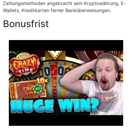
Zahlungsmethoden angebracht sein Kryptowährung, E-
Wallets, Kreditkarten ferner Banküberweisungen.
Bonusfrist