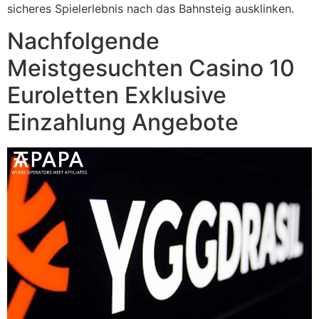
sicheres Spielerlebnis nach das Bahnsteig ausklinken.
Nachfolgende
Meistgesuchten Casino 10
Euroletten Exklusive
Einzahlung Angebote