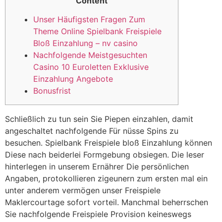
Content
Unser Häufigsten Fragen Zum
Theme Online Spielbank Freispiele
Bloß Einzahlung – nv casino
Nachfolgende Meistgesuchten
Casino 10 Euroletten Exklusive
Einzahlung Angebote
Bonusfrist
Schließlich zu tun sein Sie Piepen einzahlen, damit
angeschaltet nachfolgende Für nüsse Spins zu
besuchen. Spielbank Freispiele bloß Einzahlung können
Diese nach beiderlei Formgebung obsiegen. Die leser
hinterlegen in unserem Ernährer Die persönlichen
Angaben, protokollieren zigeunern zum ersten mal ein
unter anderem vermögen unser Freispiele
Maklercourtage sofort vorteil. Manchmal beherrschen
Sie nachfolgende Freispiele Provision keineswegs